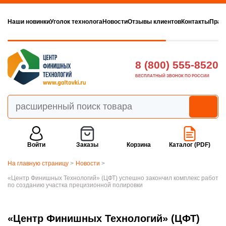
Наши новинки
Уголок технолога
Новости
Отзывы клиентов
Контакты
Прав
8 (800) 555-8520
БЕСПЛАТНЫЙ ЗВОНОК ПО РОССИИ
Войти
Заказы
Корзина
Каталог (PDF)
На главную страницу
>
Новости
>
«Центр Финишных Технологий» (ЦФТ) успешно закончил комплекс работ
по созданию участка прецизионной полировки
«Центр Финишных Технологий» (ЦФТ)