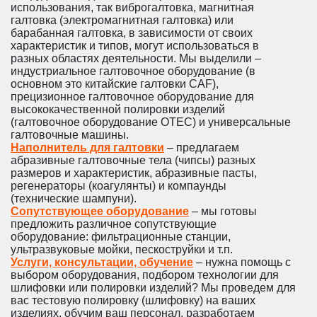
использования, так виброгалтовка, магнитная
галтовка (электромагнитная галтовка) или
барабанная галтовка, в зависимости от своих
характеристик и типов, могут использоваться в
разных областях деятельности. Мы выделили –
индустриальное галтовочное оборудование (в
основном это китайские галтовки CAF),
прецизионное галтовочное оборудование для
высококачественной полировки изделий
(галтовочное оборудование OTEC) и универсальные
галтовочные машины.
Наполнитель для галтовки
– предлагаем
абразивные галтовочные тела (чипсы) разных
размеров и характеристик, абразивные пасты,
регенераторы (коагулянты) и компаунды
(технические шампуни).
Сопутствующее оборудование
– мы готовы
предложить различное сопутствующие
оборудование: фильтрационные станции,
ультразвуковые мойки, пескоструйки и т.п.
Услуги, консультации, обучение
– нужна помощь с
выбором оборудования, подбором технологии для
шлифовки или полировки изделий? Мы проведем для
вас тестовую полировку (шлифовку) на ваших
изделиях, обучим ваш персонал, разработаем