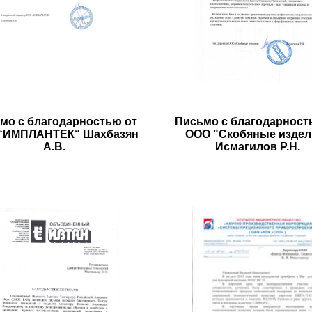
мо с благодарностью от
Письмо с благодарност
“ИМПЛАНТЕК“ Шахбазян
ООО "Скобяные издел
А.В.
Исмагилов Р.Н.