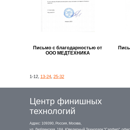
Письмо с благодарностью от
Пись
ООО МЕДТЕХНИКА
1-12,
13-24
,
25-32
Центр финишных
технологий
Адрес: 109390, Россия, Москва,
ул. Люблинская, 18А, Ювелирный Технопарк "Сапфир", офи