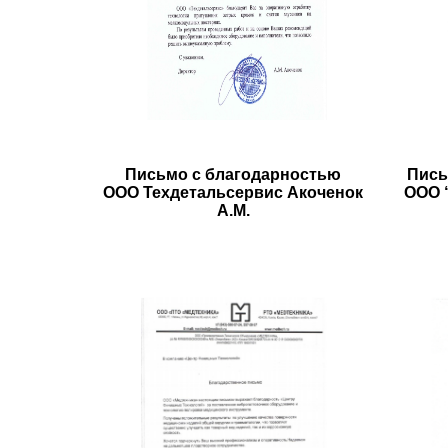
Письмо с благодарностью
Пись
ООО Техдетальсервис Акоченок
ООО 
А.М.