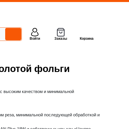
Войти
Заказы
Корзина
золотой фольги
 с высоким качеством и минимальной
вом реза, минимальной последующей обработкой и
AN Plus 18W и собственных ноу-хау «Центра