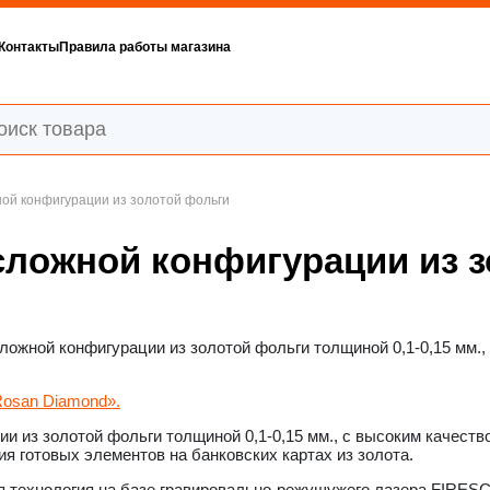
Контакты
Правила работы магазина
ой конфигурации из золотой фольги
сложной конфигурации из 
ложной конфигурации из золотой фольги толщиной 0,1-0,15 мм.,
osan Diamond».
ии из золотой фольги толщиной 0,1-0,15 мм., с высоким качест
я готовых элементов на банковских картах из золота.
я технология на базе гравировально-режущужего лазера FIRESC