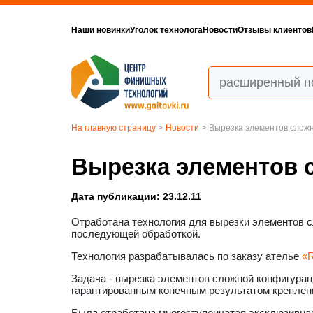
Наши новинки
Уголок технолога
Новости
Отзывы клиентов
На главную страницу
>
Новости
>
Вырезка элементов сложн
Вырезка элементов 
Дата публикации: 23.12.11
Отработана технология для вырезки элементов с
последующей обработкой.
Технология разрабатывалась по заказу ателье
«R
Задача - вырезка элементов сложной конфигурац
гарантированным конечным результатом креплени
Была отработана многоступенчатая эксклюзивна