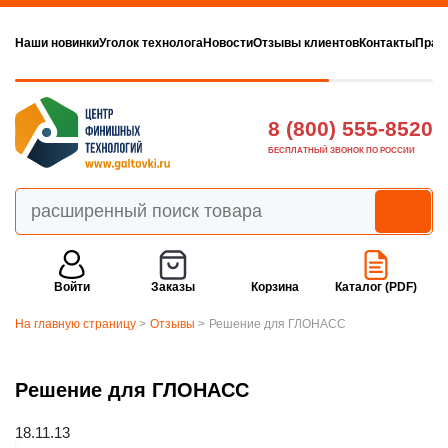
Наши новинки
Уголок технолога
Новости
Отзывы клиентов
Контакты
Прав
8 (800) 555-8520
БЕСПЛАТНЫЙ ЗВОНОК ПО РОССИИ
Войти
Заказы
Корзина
Каталог (PDF)
На главную страницу
>
Отзывы
>
Решение для ГЛОНАСС
Решение для ГЛОНАСС
18.11.13