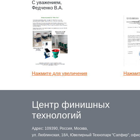
С уважением,
Федченко В.А.
Нажмите для увеличения
Нажмит
Центр финишных
технологий
Адрес: 109390, Россия, Москва,
ул. Люблинская, 18А, Ювелирный Технопарк "Сапфир", офи