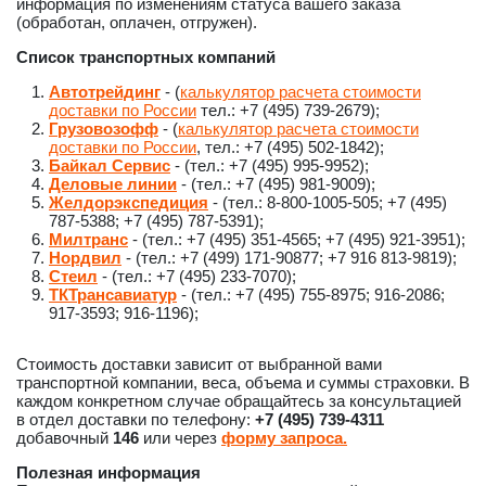
информация по изменениям статуса вашего заказа
(обработан, оплачен, отгружен).
Список транспортных компаний
Автотрейдинг
- (
калькулятор расчета стоимости
доставки по России
тел.: +7 (495) 739-2679);
Грузовозофф
- (
калькулятор расчета стоимости
доставки по России
, тел.: +7 (495) 502-1842);
Байкал Сервис
- (тел.: +7 (495) 995-9952);
Деловые линии
- (тел.: +7 (495) 981-9009);
Желдорэкспедиция
- (тел.: 8-800-1005-505; +7 (495)
787-5388; +7 (495) 787-5391);
Милтранс
- (тел.: +7 (495) 351-4565; +7 (495) 921-3951);
Нордвил
- (тел.: +7 (499) 171-90877; +7 916 813-9819);
Стеил
- (тел.: +7 (495) 233-7070);
ТКТрансавиатур
- (тел.: +7 (495) 755-8975; 916-2086;
917-3593; 916-1196);
Стоимость доставки зависит от выбранной вами
транспортной компании, веса, объема и суммы страховки. В
каждом конкретном случае обращайтесь за консультацией
в отдел доставки по телефону:
+7 (495) 739-4311
добавочный
146
или через
форму запроса.
Полезная информация