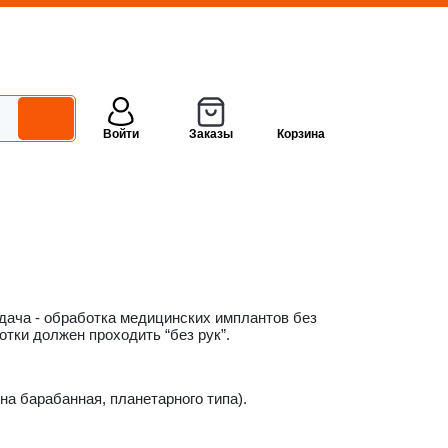
Войти
Заказы
Корзина
ача - обработка медицинских имплантов без
тки должен проходить “без рук”.
а барабанная, планетарного типа).