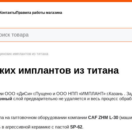
Контакты
Правила работы магазина
инских имплантов из титана
ких имплантов из титана
нии ООО «ДиСи» г.Пущено и ООО НПП «ИМПЛАНТ» г.Казань . Зад
анный
слой предварительно не удаляется и весь процесс обрабо
па на галтовочном оборудовании компании
CAF ZHM L-30
(машин
 в агрессивной керамике с пастой
SP-62
.