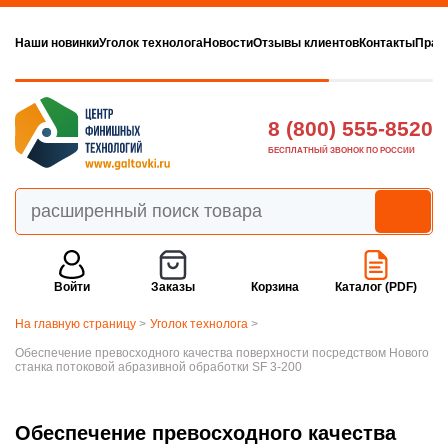
Наши новинки
Уголок технолога
Новости
Отзывы клиентов
Контакты
Прав
8 (800) 555-8520
БЕСПЛАТНЫЙ ЗВОНОК ПО РОССИИ
Войти
Заказы
Корзина
Каталог (PDF)
На главную страницу
>
Уголок технолога
>
Обеспечение превосходного качества поверхности посредством Нового
станка потоковой абразивной обработки SF 3-200
Обеспечение превосходного качества