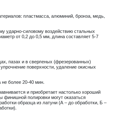
ериалов: пластмасса, алюминий, бронза, медь,
ому ударно-силовому воздействию стальных
аметр от 0,2 до 0,5 мм, длина составляет 5-7
ах, пазах и в сверленых (фрезерованных)
и упрочнение поверхности, удаление окисных
не более 20-40 мин.
равнивается и приобретает настолько хороший
ы финишной полировки могут оказаться
аботки образца из латуни (А – до обработки, Б –
аботки).