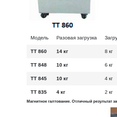
Модель
Разовая загрузка
Загр
TT 860
14 кг
8 кг
TT 848
10 кг
6 кг
TT 845
10 кг
4 кг
TT 835
4 кг
2 кг
Магнитное галтование. Отличный результат з