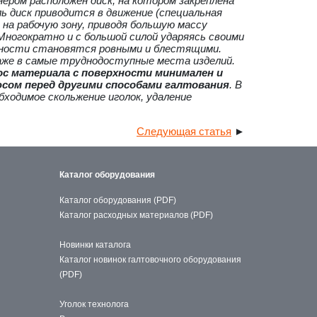
ером расположен диск, на котором закреплена
ь диск приводится в движение (специальная
на рабочую зону, приводя большую массу
 Многократно и с большой силой ударяясь своими
рхности становятся ровными и блестящими.
даже в самые труднодоступные места изделий.
ос материала с поверхности минимален и
сом перед другими способами галтования
. В
ходимое скольжение иголок, удаление
Следующая статья
►
Каталог оборудования
Каталог оборудования (PDF)
Каталог расходных материалов (PDF)
Новинки каталога
Каталог новинок галтовочного оборудования
(PDF)
Уголок технолога