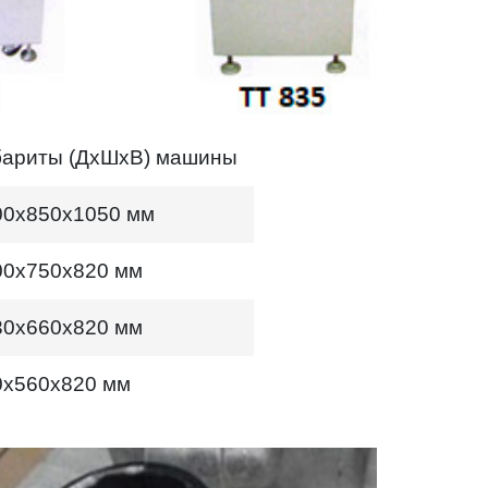
абариты (ДхШхВ) машины
700х850х1050 мм
600х750х820 мм
530х660х820 мм
30х560х820 мм