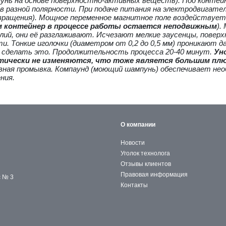
унь на основе поверхностно-активных веществ). Под контейн
 разной полярности. При подаче питания на электродвигател
вращения). Мощное переменное магнитное поле воздействует 
м контейнер в процессе работы остается неподвижным
).
ий, они её разглаживают. Исчезают мелкие заусенцы, пове
и. Тонкие иголочки (диаметром от 0,2 до 0,5 мм) проникают 
т сделать это. Продолжительность процесса 20-40 минут.
Ун
ктически не изменяются, что тоже является большим плю
вная промывка. Компаунд (моющий шампунь) обеспечивает необ
ния.
О компании
Новости
Уголок технолога
Отзывы клиентов
Правовая информация
с № 3
Контакты