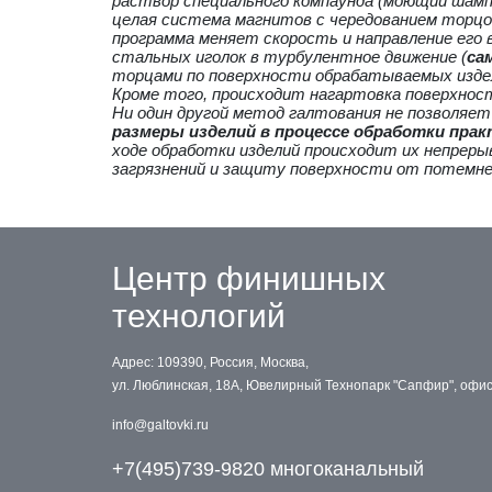
раствор специального компаунда (моющий шамп
целая система магнитов с чередованием торцов
программа меняет скорость и направление его 
стальных иголок в турбулентное движение (
са
торцами по поверхности обрабатываемых издел
Кроме того, происходит нагартовка поверхност
Ни один другой метод галтования не позволяе
размеры изделий в процессе обработки пра
ходе обработки изделий происходит их непреры
загрязнений и защиту поверхности от потемне
Центр финишных
технологий
Адрес: 109390, Россия, Москва,
ул. Люблинская, 18А, Ювелирный Технопарк "Сапфир", офи
info@galtovki.ru
+7(495)739-9820 многоканальный