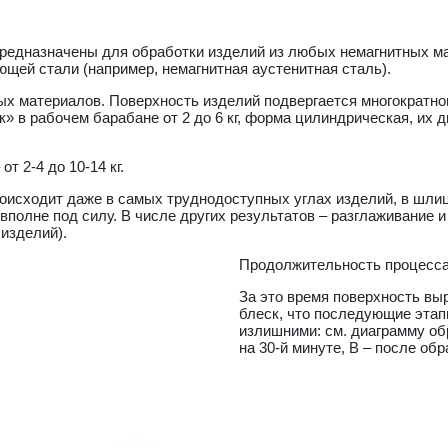
едназначены для обработки изделий из любых немагнитных мат
ющей стали (например, немагнитная аустенитная сталь).
ых материалов. Поверхность изделий подвергается многократн
» в рабочем барабане от 2 до 6 кг, форма цилиндрическая, их ди
 2-4 до 10-14 кг.
оисходит даже в самых труднодоступных углах изделий, в шлиц
 вполне под силу. В числе других результатов – разглаживание 
изделий).
Продолжительность процесса 
За это время поверхность вы
блеск, что последующие этап
излишними: см. диаграмму обр
на 30-й минуте, В – после обр