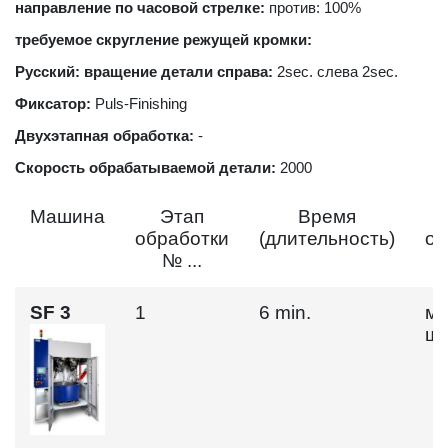
направление по часовой стрелке:
против: 100%
требуемое скругление режущей кромки:
Pусский: вращение детали справа:
2sec. слева 2sec.
Фиксатор:
Puls-Finishing
Двухэтапная обработка:
-
Скорость обрабатываемой детали:
2000
Машина
Этап
Время
обработки
(длительность)
об
№ ...
SF 3
1
6 min.
мо
ш