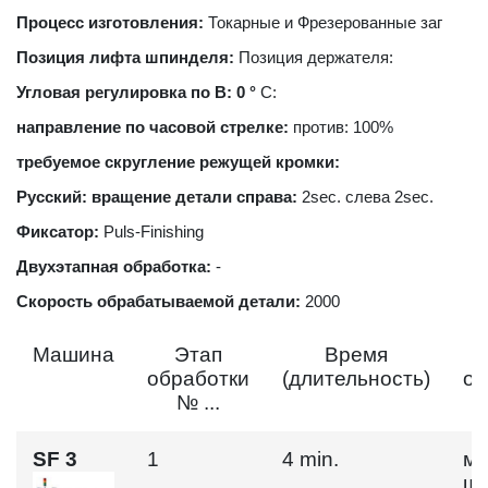
Процесс изготовления:
Токарные и Фрезерованные заг
Позиция лифта шпинделя:
Позиция держателя:
Угловая регулировка по B: 0 °
C:
направление по часовой стрелке:
против: 100%
требуемое скругление режущей кромки:
Pусский: вращение детали справа:
2sec. слева 2sec.
Фиксатор:
Puls-Finishing
Двухэтапная обработка:
-
Скорость обрабатываемой детали:
2000
Машина
Этап
Время
обработки
(длительность)
об
№ ...
SF 3
1
4 min.
мо
ш