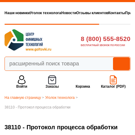
Наши новинки
Уголок технолога
Новости
Отзывы клиентов
Контакты
Прав
8 (800) 555-8520
БЕСПЛАТНЫЙ ЗВОНОК ПО РОССИИ
Войти
Заказы
Корзина
Каталог (PDF)
На главную страницу
>
Уголок технолога
>
38110 - Протокол процесса обработки
38110 - Протокол процесса обработки