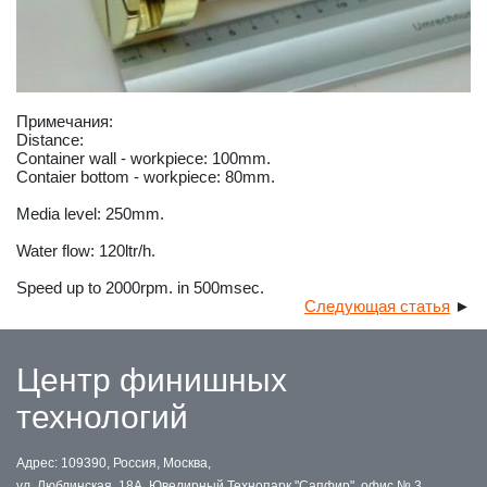
Примечания:
Distance:
Container wall - workpiece: 100mm.
Contaier bottom - workpiece: 80mm.
Media level: 250mm.
Water flow: 120ltr/h.
Speed up to 2000rpm. in 500msec.
Следующая статья
►
Центр финишных
технологий
Адрес: 109390, Россия, Москва,
ул. Люблинская, 18А, Ювелирный Технопарк "Сапфир", офис № 3