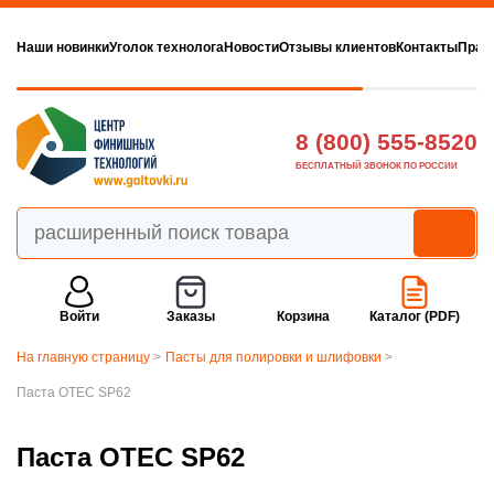
Наши новинки
Уголок технолога
Новости
Отзывы клиентов
Контакты
Прав
8 (800) 555-8520
БЕСПЛАТНЫЙ ЗВОНОК ПО РОССИИ
Войти
Заказы
Корзина
Каталог (PDF)
На главную страницу
>
Пасты для полировки и шлифовки
>
Паста OTEC SP62
Паста OTEC SP62