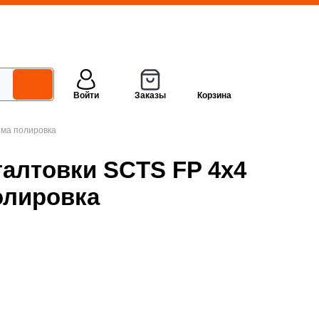
Войти
Заказы
Корзина
зма полировка
галтовки SCTS FP 4x4
олировка