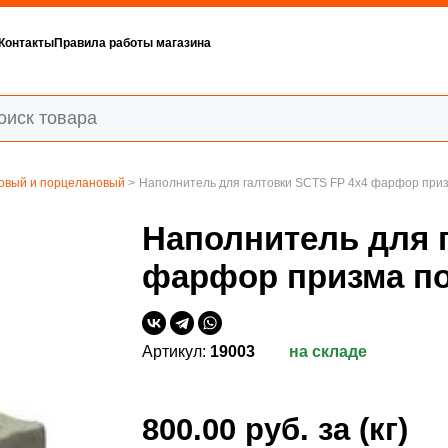
Контакты
Правила работы магазина
овый и порцелановый
>
Наполнитель для галтовки SCTS FP 4x4 фарфор при
Наполнитель для 
фарфор призма п
Артикул:
19003
на складе
800.00 руб.
за (кг)