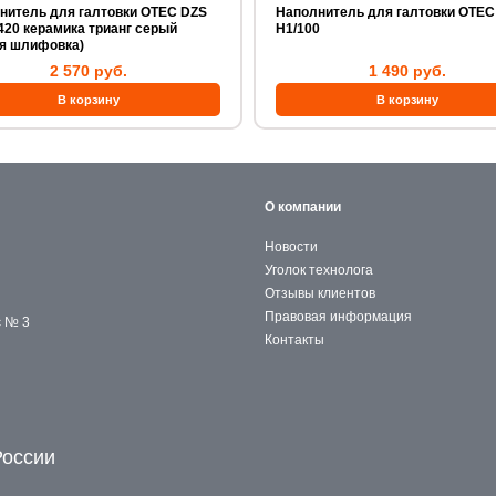
нитель для галтовки OTEC DZS
Наполнитель для галтовки OTEC
420 керамика трианг серый
H1/100
ая шлифовка)
2 570 руб.
1 490 руб.
О компании
Новости
Уголок технолога
Отзывы клиентов
Правовая информация
с № 3
Контакты
России