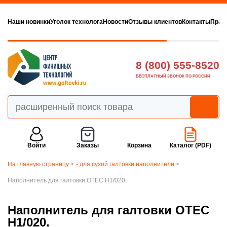
Наши новинки
Уголок технолога
Новости
Отзывы клиентов
Контакты
Прав
8 (800) 555-8520
БЕСПЛАТНЫЙ ЗВОНОК ПО РОССИИ
Войти
Заказы
Корзина
Каталог (PDF)
На главную страницу
>
- для сухой галтовки наполнители
>
Наполнитель для галтовки OTEC H1/020.
Наполнитель для галтовки OTEC
H1/020.