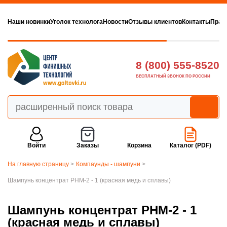
Наши новинки
Уголок технолога
Новости
Отзывы клиентов
Контакты
Прав
8 (800) 555-8520
БЕСПЛАТНЫЙ ЗВОНОК ПО РОССИИ
Войти
Заказы
Корзина
Каталог (PDF)
На главную страницу
>
Компаунды - шампуни
>
Шампунь концентрат PHM-2 - 1 (красная медь и сплавы)
Шампунь концентрат PHM-2 - 1
(красная медь и сплавы)