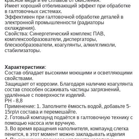
красной меди и её сплавов от окисления.
Имеет хороший отбеливающий эффект при обработке
в галтовочных системах.
Эффективен при галтовочной обработке деталей в
электронной промышленности (радиаторы
охлаждения).
Свойства: Синергетический комплекс ПАВ,
комплексообразователи, диспергаторы,
блескообразователи, коагулянты, алкилгликоли,
стабилизаторы.
Характеристики
:
Состав обладает высокими моющими и осветляющими
свойствами.
Защищает от коррозии. Благодаря наличию коагулянта
состав способен осаживать частицы загрязнений,
удалённые с поверхности изделий.
PH - 8,8
Применение: 1. Заполните ёмкость водой, добавьте 5-
15гр\л состава и перемешайте.
2. Готовый компаунд подаётся в галтовочную технику с
помощью насоса или вручную.
3. Во время вращения наполнителя, компаунд слегка
пенится, в этот момент можно закладывать изделия