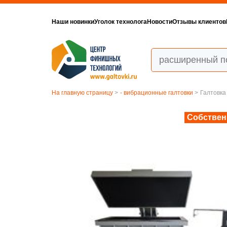
Наши новинки
Уголок технолога
Новости
Отзывы клиентов
На главную страницу
>
- вибрационные галтовки
>
Галтовка
Собствен