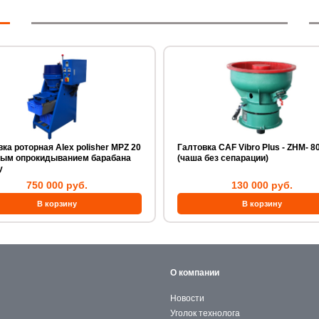
ка роторная Alex polisher MPZ 20
Галтовка CAF Vibro Plus - ZHM- 80А
ным опрокидыванием барабана
(чаша без сепарации)
y
750 000 руб.
130 000 руб.
О компании
Новости
Уголок технолога