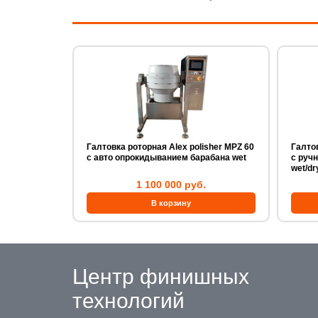
Галтовка роторная Alex polisher MPZ 60
Галтов
с авто опрокидыванием барабана wet
с руч
wet/dr
1 100 000 руб.
Центр финишных
технологий