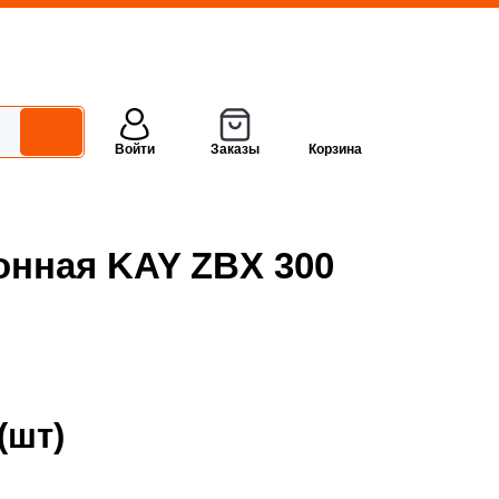
Войти
Заказы
Корзина
онная KAY ZBX 300
(шт)