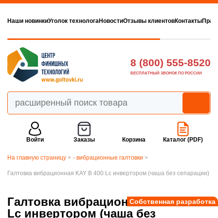
Наши новинки
Уголок технолога
Новости
Отзывы клиентов
Контакты
Прав
8 (800) 555-8520
БЕСПЛАТНЫЙ ЗВОНОК ПО РОССИИ
Войти
Заказы
Корзина
Каталог (PDF)
На главную страницу
>
- вибрационные галтовки
>
Галтовка вибрационная KAY B 400 Lс инвертором (чаша без сепарации)
Галтовка вибрационная KAY B 400
Собственная разработка
Lс инвертором (чаша без