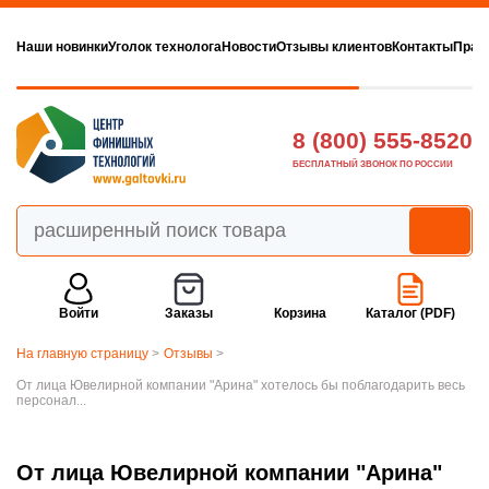
Наши новинки
Уголок технолога
Новости
Отзывы клиентов
Контакты
Прав
8 (800) 555-8520
БЕСПЛАТНЫЙ ЗВОНОК ПО РОССИИ
Войти
Заказы
Корзина
Каталог (PDF)
На главную страницу
>
Отзывы
>
От лица Ювелирной компании "Арина" хотелось бы поблагодарить весь
персонал...
От лица Ювелирной компании "Арина"