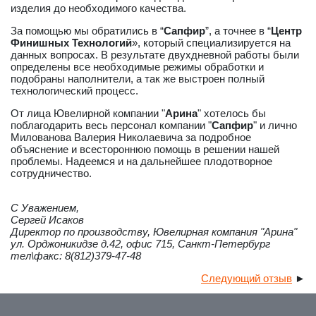
изделия до необходимого качества.
За помощью мы обратились в “
Сапфир
”, а точнее в “
Центр
Финишных Технологий
», который специализируется на
данных вопросах. В результате двухдневной работы были
определены все необходимые режимы обработки и
подобраны наполнители, а так же выстроен полный
технологический процесс.
От лица Ювелирной компании "
Арина
" хотелось бы
поблагодарить весь персонал компании "
Сапфир
" и лично
Милованова Валерия Николаевича за подробное
объяснение и всестороннюю помощь в решении нашей
проблемы. Надеемся и на дальнейшее плодотворное
сотрудничество.
C Уважением,
Сергей Исаков
Директор по производству, Ювелирная компания "Арина"
ул. Орджоникидзе д.42, офис 715, Санкт-Петербург
тел\факс: 8(812)379-47-48
Следующий отзыв
►