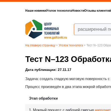
Наши новинки
Уголок технолога
Новости
Отзывы клиентов
На главную страницу
>
Уголок технолога
>
Тест N–123 Обра
Тест N–123 Обработк
Дата публикации: 27.11.17
Задача: создать гладкую матовую поверхность с 
Процесс произведён в два этапа мокрой обработк
Этап обработки
1. Мокрый процесс с рабочей смесью
наполни