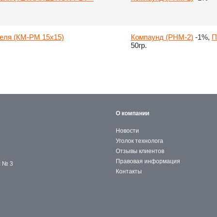
еля (КМ-РМ 15х15)
Компаунд (PHM-2)
-1%,
П
50гр.
О компании
Новости
Уголок технолога
Отзывы клиентов
Правовая информация
с № 3
Контакты