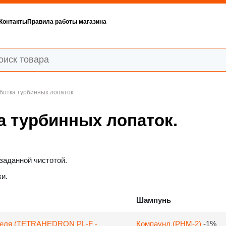
Контакты
Правила работы магазина
ботка турбинных лопаток.
а турбинных лопаток.
заданной чистотой.
и.
Шампунь
теля (TETRAHEDRON PL-F -
Компаунд (PHM-2)
-1%