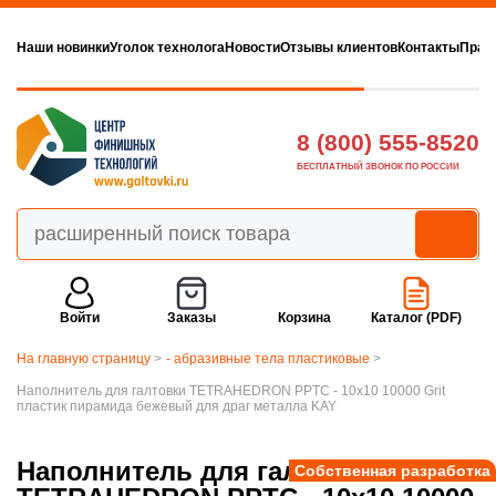
Наши новинки
Уголок технолога
Новости
Отзывы клиентов
Контакты
Прав
8 (800) 555-8520
БЕСПЛАТНЫЙ ЗВОНОК ПО РОССИИ
Войти
Заказы
Корзина
Каталог (PDF)
На главную страницу
>
- абразивные тела пластиковые
>
Наполнитель для галтовки TETRAHEDRON PPTC - 10х10 10000 Grit
пластик пирамида бежевый для драг металла KAY
Наполнитель для галтовки
Собственная разработка