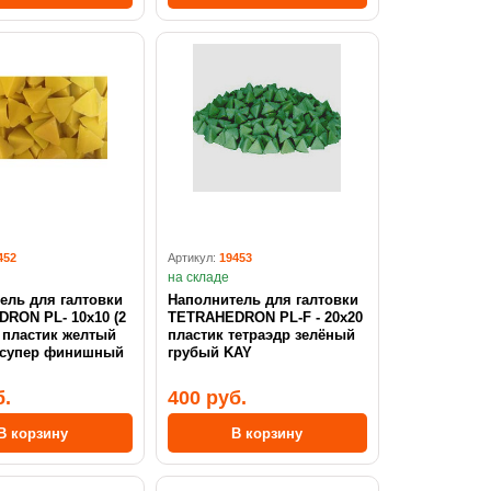
452
Артикул:
19453
на складе
ель для галтовки
Наполнитель для галтовки
RON PL- 10x10 (2
TETRAHEDRON PL-F - 20х20
) пластик желтый
пластик тетраэдр зелёный
 супер финишный
грубый KAY
б.
400 руб.
В корзину
В корзину