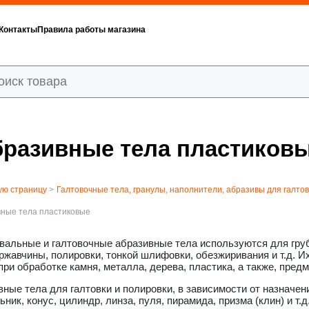
Контакты
Правила работы магазина
абразивные тела пластиков
ую страницу
>
Галтовочные тела, гранулы, наполнители, абразивы для галто
вные тела пластиковые
вальные и галтовочные абразивные тела используются для гру
ржавчины, полировки, тонкой шлифовки, обезжиривания и т.д. 
ри обработке камня, металла, дерева, пластика, а также, предм
ные тела для галтовки и полировки, в зависимости от назначен
ьник, конус, цилиндр, линза, пуля, пирамида, призма (клин) и т