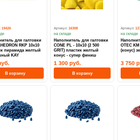
:
19426
Артикул:
16308
Артикул:
12
аде
на складе
на складе
нитель для галтовки
Наполнитель для галтовки
Наполнит
HEDRON RKP 10x10
CONE PL - 10х10 (2 500
OTEC KM 
ик пирамида желтый
GRIT) пластик желтый
(конус) з
шный KAY
конус - супер финиш
руб.
1 300 руб.
3 750 р
В корзину
В корзину