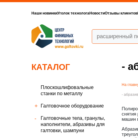
Наши новинки
Уголок технолога
Новости
Отзывы клиентов
- 
КАТАЛОГ
На главн
Плоскошлифовальные
станки по металлу
- абрази
Галтовочное оборудование
Полиро
снятия 
Галтовочные тела, гранулы,
машин п
наполнители, абразивы для
Абразив
галтовки, шампуни
треугол