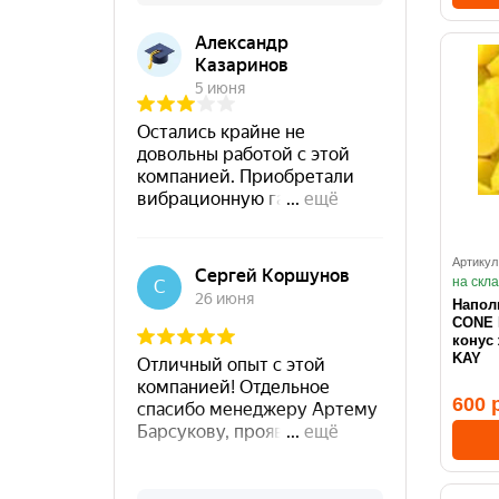
Артикул
на скл
Напол
CONE R
конус
KAY
600 