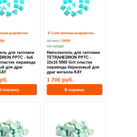
нная разработка
Собственная разработка
456
Артикул:
19458
на складе
ель для галтовки
Наполнитель для галтовки
ON PPTC - 6х6
TETRAHEDRON PPTC -
 пластик пирамида
10х10 5000 Grit пластик
й для драг
пирамида бирюзовый для
KAY
драг металла KAY
уб.
1 700 руб.
В корзину
В корзину