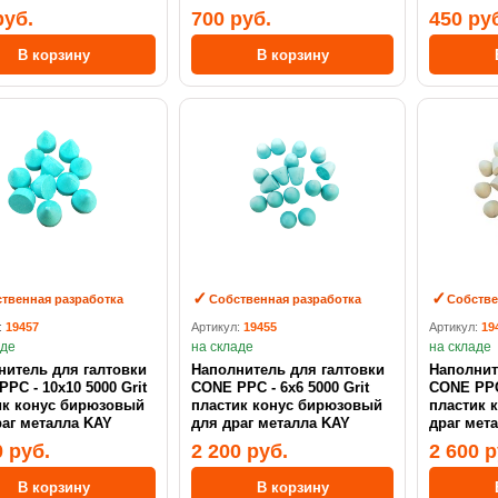
руб.
700 руб.
450 ру
В корзину
В корзину
твенная разработка
Собственная разработка
Собстве
:
19457
Артикул:
19455
Артикул:
19
аде
на складе
на складе
нитель для галтовки
Наполнитель для галтовки
Наполнит
PC - 10х10 5000 Grit
CONE PPC - 6х6 5000 Grit
CONE PPC 6х6 10000 
ик конус бирюзовый
пластик конус бирюзовый
пластик 
раг металла KAY
для драг металла KAY
драг мет
0 руб.
2 200 руб.
2 600 р
В корзину
В корзину