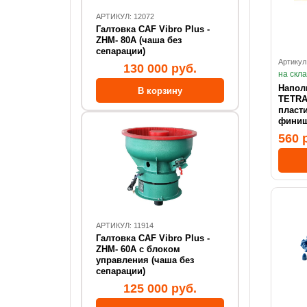
АРТИКУЛ: 12072
Галтовка CAF Vibro Plus -
ZHM- 80А (чаша без
сепарации)
Артикул
130 000 руб.
на скл
Напол
TETRA
пласт
фини
560 
АРТИКУЛ: 11914
Галтовка CAF Vibro Plus -
ZHM- 60А с блоком
управления (чаша без
сепарации)
125 000 руб.