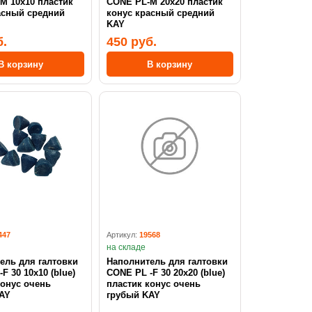
x10 пластик
CONE PL-M 20х20 пластик
асный средний
конус красный средний
KAY
б.
450 руб.
В корзину
В корзину
447
Артикул:
19568
на складе
ель для галтовки
Наполнитель для галтовки
F 30 10x10 (blue)
CONE PL -F 30 20x20 (blue)
конус очень
пластик конус очень
AY
грубый KAY