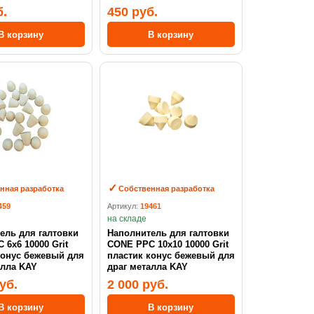
б.
450 руб.
В корзину
В корзину
нная разработка
Собственная разработка
459
Артикул:
19461
на складе
ель для галтовки
Наполнитель для галтовки
Grit
CONE PPC 10х10 10000 Grit
конус бежевый для
пластик конус бежевый для
алла KAY
драг металла KAY
уб.
2 000 руб.
В корзину
В корзину