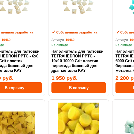
твенная разработка
Собственная разработка
Собстве
:
19460
Артикул:
19462
Артикул:
19
аде
на складе
на складе
нитель для галтовки
Наполнитель для галтовки
Наполнит
EDRON PPTC - 6х6
TETRAHEDRON PPTC -
TETRAHEDR
Grit пластик
10х10 10000 Grit пластик
5000 Grit
ида бежевый для
пирамида бежевый для
бирюзовы
металла KAY
драг металла KAY
металла 
0 руб.
1 950 руб.
2 200 р
В корзину
В корзину