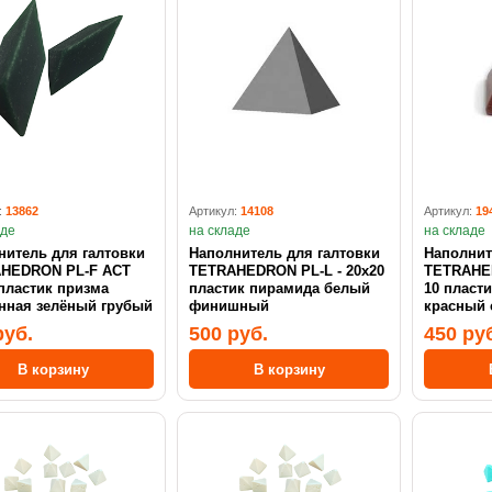
:
13862
Артикул:
14108
Артикул:
19
аде
на складе
на складе
нитель для галтовки
Наполнитель для галтовки
Наполнит
HEDRON PL-F ACT
TETRAHEDRON PL-L - 20х20
TETRAHED
пластик призма
пластик пирамида белый
10 пласт
нная зелёный грубый
финишный
красный 
руб.
500 руб.
450 ру
В корзину
В корзину