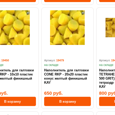
:
19450
Артикул:
19479
Артикул:
19
аде
на складе
на складе
нитель для галтовки
Наполнитель для галтовки
Наполнит
KP - 10х10 пластик
CONE RKP - 20х20 пластик
TETRAHED
 желтый финишный
конус желтый финишный
500 GRIT
KAY
тетраэдр
KAY
руб.
650 руб.
800 ру
В корзину
В корзину