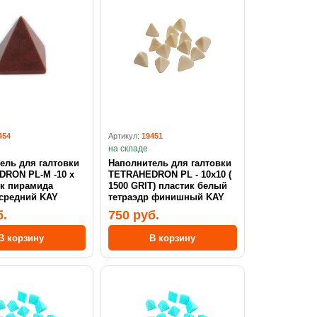
454
Артикул:
19451
на складе
ель для галтовки
Наполнитель для галтовки
RON PL-M -10 x
TETRAHEDRON PL - 10х10 (
ик пирамида
1500 GRIT) пластик белый
средний KAY
тетраэдр финишный KAY
б.
750 руб.
В корзину
В корзину