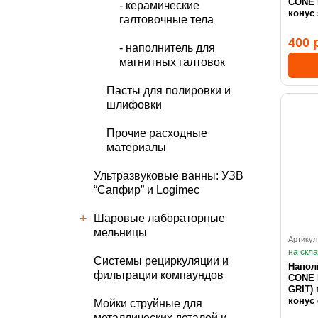
CONE 
- керамические
конус
галтовочные тела
400 
- наполнитель для
магнитных галтовок
Пасты для полировки и
шлифовки
Прочие расходные
материалы
Ультразвуковые ванны: УЗВ
“Сапфир” и Logimec
Шаровые лабораторные
мельницы
Артикул
на скл
Cистемы рециркуляции и
Напол
фильтрации компаундов
CONE PL 
GRIT)
конус
Мойки струйные для
металлических деталей и