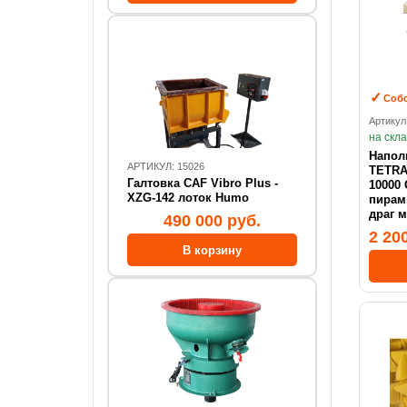
Собс
Артикул
на скл
Напол
АРТИКУЛ: 15026
TETRAH
Галтовка CAF Vibro Plus -
10000 
XZG-142 лоток Humo
пирам
драг 
490 000 руб.
2 20