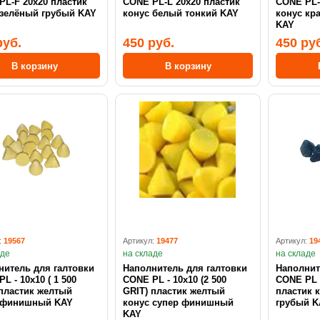
PL-F 20х20 пластик
CONE PL-L 20х20 пластик
CONE PL-M 10
 зелёный грубый KAY
конус белый тонкий KAY
конус кр
KAY
руб.
450 руб.
450 ру
В корзину
В корзину
:
19567
Артикул:
19477
Артикул:
19
аде
на складе
на складе
нитель для галтовки
Наполнитель для галтовки
Наполнит
- 10х10 ( 1 500
CONE PL - 10х10 (2 500
CONE PL -
 пластик желтый
GRIT) пластик желтый
пластик 
 финишный KAY
конус супер финишный
грубый K
KAY