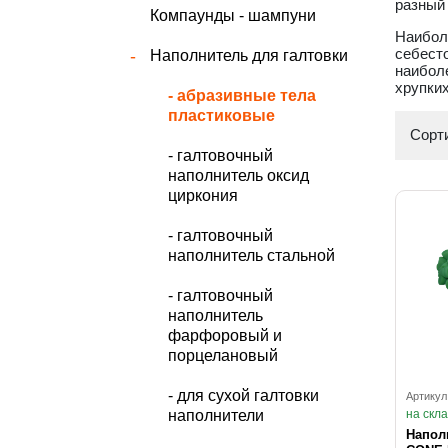
разный 
Компаунды - шампуни
Наиболе
себест
Наполнитель для галтовки
наиболе
хрупки
- абразивные тела
пластиковые
Сорти
- галтовочный
наполнитель оксид
циркония
- галтовочный
наполнитель стальной
- галтовочный
наполнитель
фарфоровый и
порцелановый
- для сухой галтовки
Артикул
наполнители
на скл
Напол