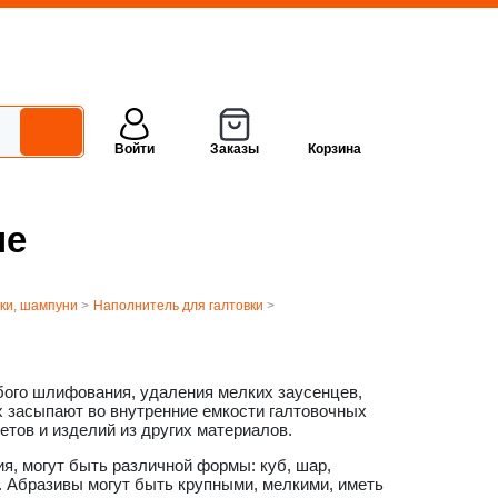
Войти
Заказы
Корзина
ые
вки, шампуни
>
Наполнитель для галтовки
>
бого шлифования, удаления мелких заусенцев,
Их засыпают во внутренние емкости галтовочных
етов и изделий из других материалов.
ия, могут быть различной формы: куб, шар,
.д. Абразивы могут быть крупными, мелкими, иметь