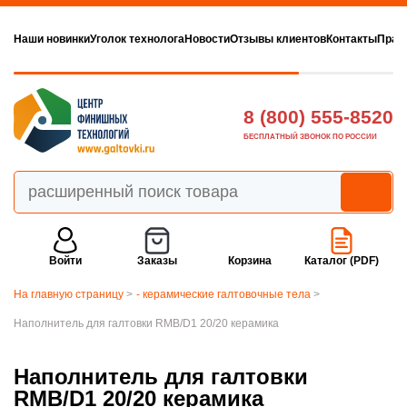
Наши новинки
Уголок технолога
Новости
Отзывы клиентов
Контакты
Прав
8 (800) 555-8520
БЕСПЛАТНЫЙ ЗВОНОК ПО РОССИИ
Войти
Заказы
Корзина
Каталог (PDF)
На главную страницу
>
- керамические галтовочные тела
>
Наполнитель для галтовки RMB/D1 20/20 керамика
Наполнитель для галтовки
RMB/D1 20/20 керамика