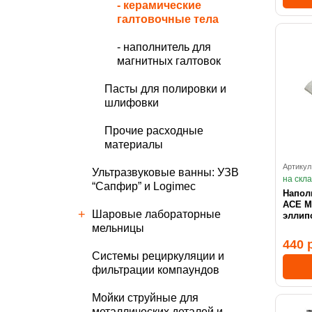
- керамические
галтовочные тела
- наполнитель для
магнитных галтовок
Пасты для полировки и
шлифовки
Прочие расходные
материалы
Артикул
Ультразвуковые ванны: УЗВ
на скл
“Сапфир” и Logimec
Напол
ACE M
Шаровые лабораторные
эллип
мельницы
440 
Cистемы рециркуляции и
фильтрации компаундов
Мойки струйные для
металлических деталей и