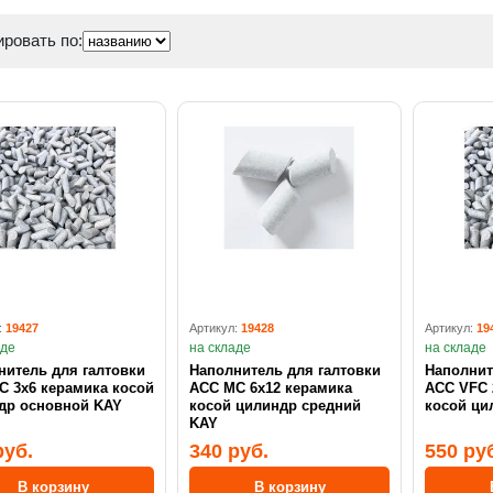
ровать по:
:
19427
Артикул:
19428
Артикул:
19
аде
на складе
на складе
нитель для галтовки
Наполнитель для галтовки
Наполнит
C 3x6 керамика косой
ACC MC 6x12 керамика
ACC VFC 
др основной KAY
косой цилиндр средний
косой ци
KAY
руб.
340 руб.
550 ру
В корзину
В корзину