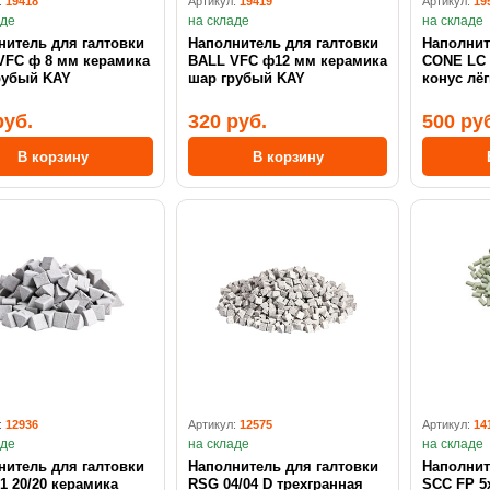
:
19418
Артикул:
19419
Артикул:
19
аде
на складе
на складе
нитель для галтовки
Наполнитель для галтовки
Наполнит
BALL VFC ф12 мм керамика
CONE LC 
рубый KAY
шар грубый KAY
конус лё
руб.
320 руб.
500 ру
В корзину
В корзину
:
12936
Артикул:
12575
Артикул:
14
аде
на складе
на складе
нитель для галтовки
Наполнитель для галтовки
Наполнит
1 20/20 керамика
RSG 04/04 D трехгранная
SCC FP 5