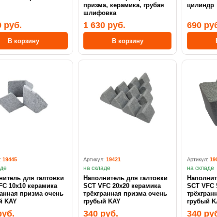
призма, керамика, грубая
цилиндр
шлифовка
0 руб.
1 630 руб.
690 ру
В корзину
В корзину
:
19445
Артикул:
19421
Артикул:
19
аде
на складе
на складе
нитель для галтовки
Наполнитель для галтовки
Наполнит
FC 10х10 керамика
SCT VFC 20х20 керамика
SCT VFC 
ранная призма очень
трёхгранная призма очень
трёхгран
й KAY
грубый KAY
грубый K
руб.
340 руб.
340 ру