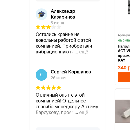
Артикул
на скл
Напол
ACT VFC 2
призм
KAY
340 