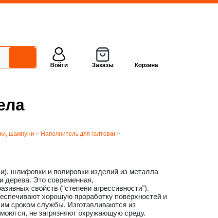
Войти
Заказы
Корзина
ела
вки, шампуни
>
Наполнитель для галтовки
>
и), шлифовки и полировки изделий из металла
 и дерева. Это современная,
зивных свойств (“степени агрессивности”).
беспечивают хорошую проработку поверхностей и
шим сроком службы. Изготавливаются из
о моются, не загрязняют окружающую среду.