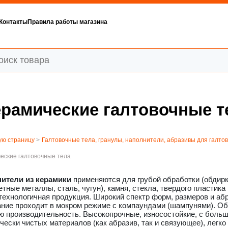
Контакты
Правила работы магазина
ерамические галтовочные т
ую страницу
>
Галтовочные тела, гранулы, наполнители, абразивы для галто
ческие галтовочные тела
ители из керамики
применяются для грубой обработки (обдирк
етные металлы, сталь, чугун), камня, стекла, твердого пластика
ехнологичная продукция. Широкий спектр форм, размеров и абра
ание проходит в мокром режиме с компаундами (шампунями). О
ю производительность. Высокопрочные, износостойкие, с боль
чески чистых материалов (как абразив, так и связующее), легк