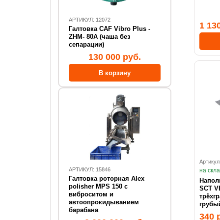
АРТИКУЛ: 12072
1 13
Галтовка CAF Vibro Plus -
ZHM- 80А (чаша без
сепарации)
130 000 руб.
Артикул
АРТИКУЛ: 15846
на скл
Галтовка роторная Alex
Напол
polisher MPS 150 с
SCT V
виброситом и
трёхг
автоопрокидыванием
грубы
барабана
340 