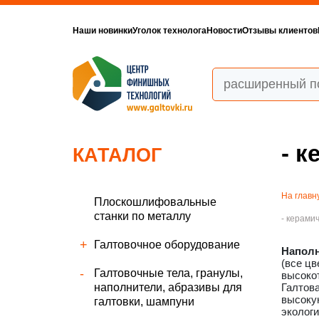
Наши новинки
Уголок технолога
Новости
Отзывы клиентов
- к
КАТАЛОГ
На главн
Плоскошлифовальные
станки по металлу
- керами
Галтовочное оборудование
Наполн
(все цв
Галтовочные тела, гранулы,
высокот
наполнители, абразивы для
Галтов
высоку
галтовки, шампуни
экологи