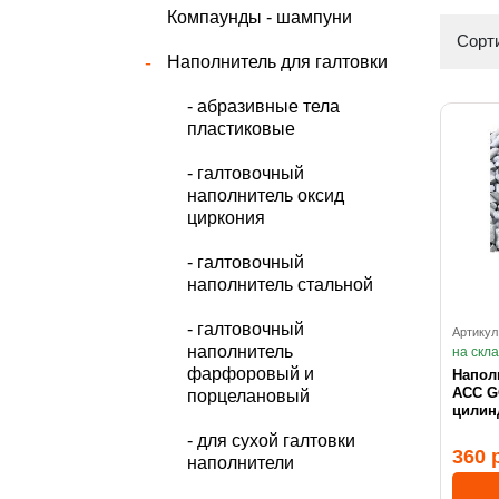
Компаунды - шампуни
Сорти
Наполнитель для галтовки
- абразивные тела
пластиковые
- галтовочный
наполнитель оксид
циркония
- галтовочный
наполнитель стальной
- галтовочный
Артикул
наполнитель
на скл
фарфоровый и
Напол
ACC G
порцелановый
цилин
- для сухой галтовки
360 
наполнители