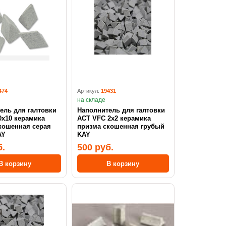
474
Артикул:
19431
на складе
ель для галтовки
Наполнитель для галтовки
0х10 керамика
ACT VFC 2x2 керамика
кошенная серая
призма скошенная грубый
AY
KAY
б.
500 руб.
В корзину
В корзину