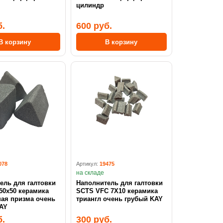
цилиндр
б.
600 руб.
В корзину
В корзину
078
Артикул:
19475
на складе
ель для галтовки
Наполнитель для галтовки
50х50 керамика
SCTS VFC 7X10 керамика
ная призма очень
триангл очень грубый KAY
AY
б.
300 руб.