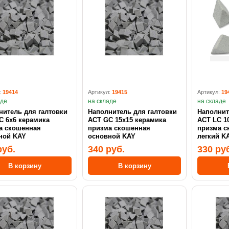
:
19414
Артикул:
19415
Артикул:
19
аде
на складе
на складе
нитель для галтовки
Наполнитель для галтовки
Наполнит
мика
ACT GC 15x15 керамика
ACT LC 1
а скошенная
призма скошенная
призма с
ной KAY
основной KAY
легкий K
руб.
340 руб.
330 ру
В корзину
В корзину