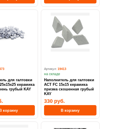
473
Артикул:
19413
на складе
ель для галтовки
Наполнитель для галтовки
25x15x25 керамика
ACT FC 15х15 керамика
чень грубый KAY
призма скошенная грубый
KAY
б.
330 руб.
В корзину
В корзину