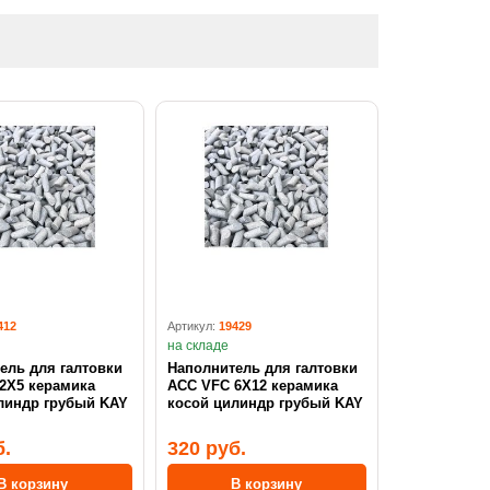
412
Артикул:
19429
на складе
ель для галтовки
Наполнитель для галтовки
2X5 керамика
ACC VFC 6X12 керамика
линдр грубый KAY
косой цилиндр грубый KAY
б.
320 руб.
В корзину
В корзину