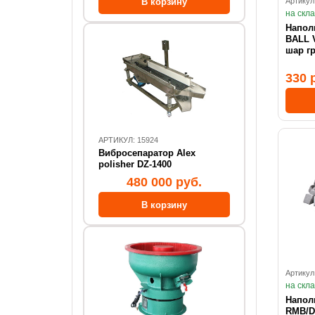
Артикул
на скл
Напол
BALL VFC ф 8 мм керамика
шар г
330 
АРТИКУЛ: 15924
Вибросепаратор Alex
polisher DZ-1400
480 000 руб.
Артикул
на скл
Напол
RMB/D