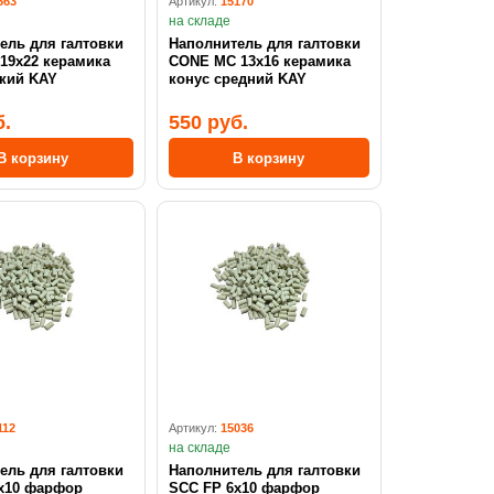
563
Артикул:
15170
на складе
ель для галтовки
Наполнитель для галтовки
19x22 керамика
CONE MC 13x16 керамика
гкий KAY
конус средний KAY
б.
550 руб.
В корзину
В корзину
112
Артикул:
15036
на складе
ель для галтовки
Наполнитель для галтовки
x10 фарфор
SCC FP 6x10 фарфор