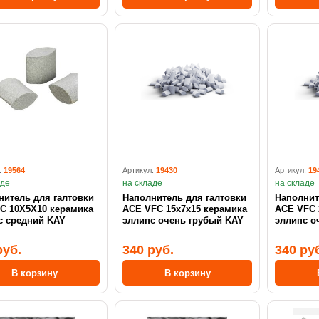
:
19564
Артикул:
19430
Артикул:
19
аде
на складе
на складе
нитель для галтовки
Наполнитель для галтовки
Наполнит
C 10X5X10 керамика
ACE VFC 15x7х15 керамика
ACE VFC 
с средний KAY
эллипс очень грубый KAY
эллипс о
руб.
340 руб.
340 ру
В корзину
В корзину