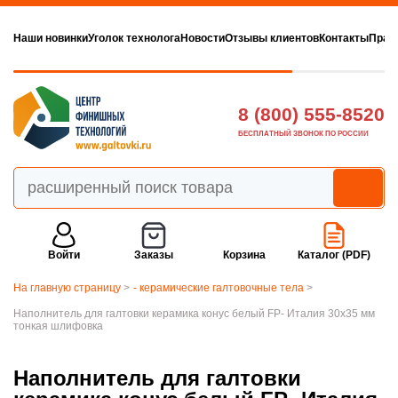
Наши новинки
Уголок технолога
Новости
Отзывы клиентов
Контакты
Прав
8 (800) 555-8520
БЕСПЛАТНЫЙ ЗВОНОК ПО РОССИИ
Войти
Заказы
Корзина
Каталог (PDF)
На главную страницу
>
- керамические галтовочные тела
>
Наполнитель для галтовки керамика конус белый FP- Италия 30х35 мм
тонкая шлифовка
Наполнитель для галтовки