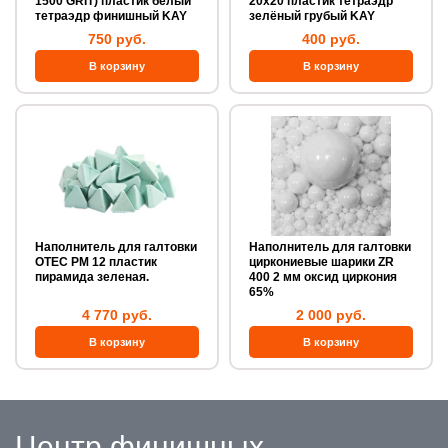
1500 GRIT) пластик белый
20х20 пластик тетраэдр
тетраэдр финишный KAY
зелёный грубый KAY
750 руб.
400 руб.
Наполнитель для галтовки
Наполнитель для галтовки
OTEC PM 12 пластик
циркониевые шарики ZR
пирамида зеленая.
400 2 мм оксид циркония
65%
4 770 руб.
2 000 руб.
Центр финишных