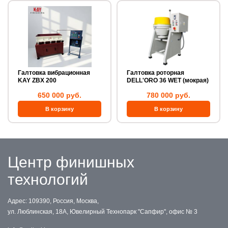
Галтовка вибрационная
Галтовка роторная
KAY ZBX 200
DELL'ORO 36 WET (мокрая)
650 000 руб.
780 000 руб.
Центр финишных
технологий
Адрес: 109390, Россия, Москва,
ул. Люблинская, 18А, Ювелирный Технопарк "Сапфир", офис № 3