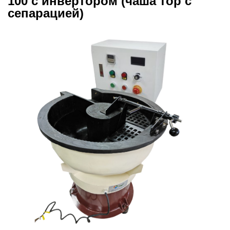
100 с инвертором (чаша тор с
сепарацией)