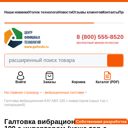
Наши новинки
Уголок технолога
Новости
Отзывы клиентов
Контакты
Прав
8 (800) 555-8520
БЕСПЛАТНЫЙ ЗВОНОК ПО РОССИИ
Войти
Заказы
Корзина
Каталог (PDF)
На главную страницу
>
- вибрационные галтовки
>
Галтовка вибрационная KAY ABX 100 с инвертором (чаша тор с
сепарацией)
Галтовка вибрационная KAY ABX
Собственная разработка