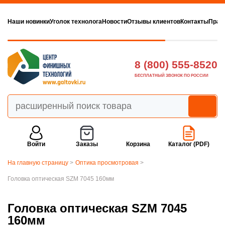
Наши новинки
Уголок технолога
Новости
Отзывы клиентов
Контакты
Прав
8 (800) 555-8520
БЕСПЛАТНЫЙ ЗВОНОК ПО РОССИИ
Войти
Заказы
Корзина
Каталог (PDF)
На главную страницу
>
Оптика просмотровая
>
Головка оптическая SZM 7045 160мм
Головка оптическая SZM 7045
160мм