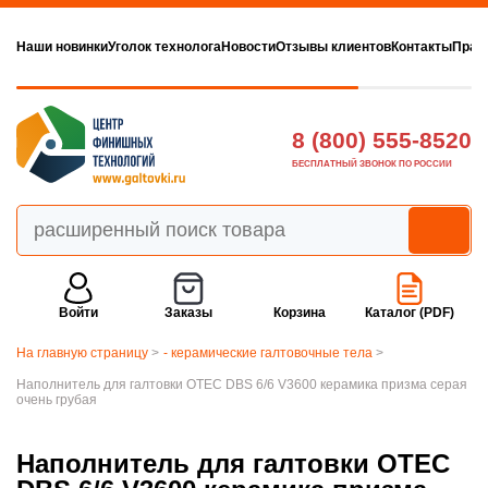
Наши новинки
Уголок технолога
Новости
Отзывы клиентов
Контакты
Прав
8 (800) 555-8520
БЕСПЛАТНЫЙ ЗВОНОК ПО РОССИИ
Войти
Заказы
Корзина
Каталог (PDF)
На главную страницу
>
- керамические галтовочные тела
>
Наполнитель для галтовки OTEC DBS 6/6 V3600 керамика призма серая
очень грубая
Наполнитель для галтовки OTEC