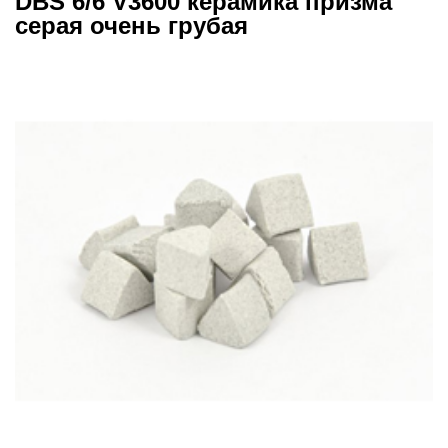
DBS 6/6 V3600 керамика призма
серая очень грубая