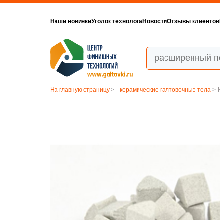
Наши новинки
Уголок технолога
Новости
Отзывы клиентов
На главную страницу
>
- керамические галтовочные тела
>