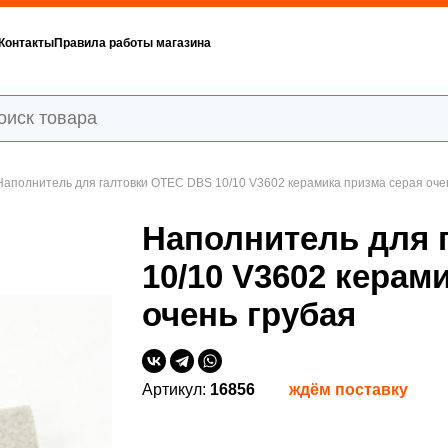
Контакты
Правила работы магазина
Наполнитель для галтовки OTEC DBS 10/10 V3602 керамика призма серая оче
Наполнитель для 
10/10 V3602 керам
очень грубая
Артикул:
16856
ждём поставку