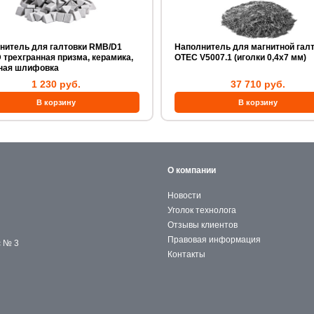
тель для галтовки RMB/D1
Наполнитель для магнитной гал
рехгранная призма, керамика,
OTEC V5007.1 (иголки 0,4х7 мм)
ная шлифовка
1 230 руб.
37 710 руб.
О компании
Новости
Уголок технолога
Отзывы клиентов
Правовая информация
с № 3
Контакты