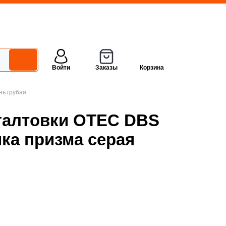
Войти
Заказы
Корзина
нь грубая
галтовки OTEC DBS
ика призма серая