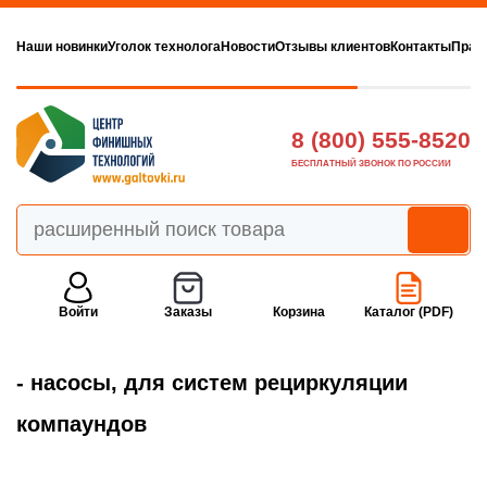
Наши новинки
Уголок технолога
Новости
Отзывы клиентов
Контакты
Прав
8 (800) 555-8520
БЕСПЛАТНЫЙ ЗВОНОК ПО РОССИИ
Войти
Заказы
Корзина
Каталог (PDF)
- насосы, для систем рециркуляции
компаундов