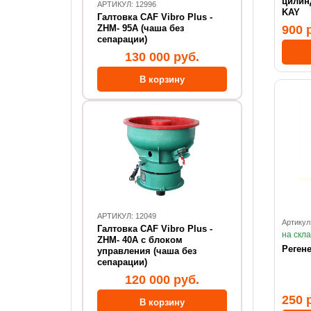
цилиндр (высшее к
АРТИКУЛ: 12996
KAY
Галтовка CAF Vibro Plus -
ZHM- 95А (чаша без
900 
сепарации)
130 000 руб.
АРТИКУЛ: 12049
Артикул
Галтовка CAF Vibro Plus -
на скл
ZHM- 40А с блоком
Реген
управления (чаша без
сепарации)
120 000 руб.
250 