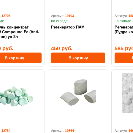
:
12705
Артикул:
19103
Артикул:
15
аде
на складе
на складе
центрат
Регенератор ПАМ
Регенера
 Compound Fe (Anti-
(Пудра ко
corrosion) уп 3л
0 руб.
450 руб.
585 ру
В корзину
В корзину
:
12784
Артикул:
19564
Артикул:
16