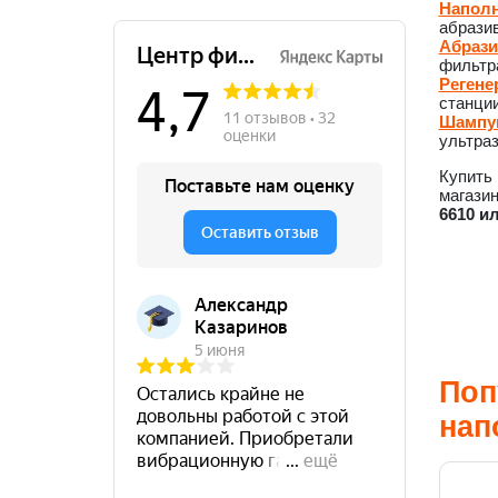
Наполн
абразив
Абрази
фильтра
Регене
станции
Шампун
ультраз
Купить 
магазин
6610 ил
Поп
нап