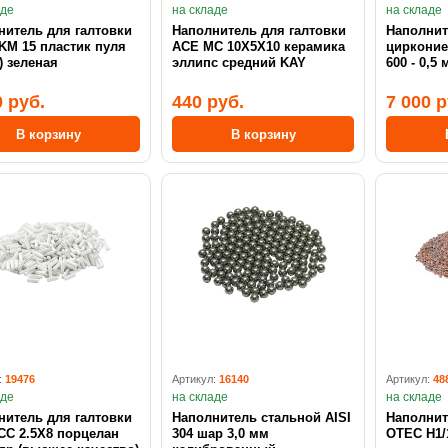
аде
на складе
на складе
нитель для галтовки
Наполнитель для галтовки
Наполнит
KM 15 пластик пуля
ACE MC 10X5X10 керамика
циркони
) зеленая
эллипс средний KAY
600 - 0,5
0 руб.
440 руб.
7 000 р
В корзину
В корзину
:
19476
Артикул:
16140
Артикул:
48
аде
на складе
на складе
нитель для галтовки
Наполнитель стальной AISI
Наполнит
.5X8 порцелан
304 шар 3,0 мм
OTEC H1/