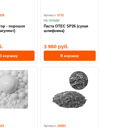
828
Артикул:
5731
на складе
тор - порошок
Паста OTEC SP26 (сухая
агулянт)
шлифовка)
б.
3 980 руб.
В корзину
В корзину
641
Артикул:
15943