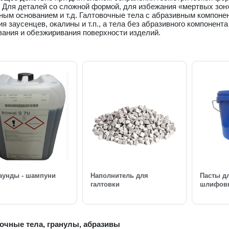
 Для деталей со сложной формой, для избежания «мертвых зон»
ым основанием и т.д. Галтовочные тела с абразивным компоне
я заусенцев, окалины и т.п., а тела без абразивного компонен
вания и обезжиривания поверхности изделий.
аунды - шампуни
Наполнитель для
Пасты д
галтовки
шлифов
очные тела, гранулы, абразивы