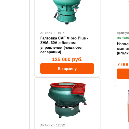
АРТИКУЛ: 11914
Артикул
Галтовка CAF Vibro Plus -
на скл
ZHM- 60А с блоком
Напол
управления (чаша без
магнит
сепарации)
(иголк
125 000 руб.
7 00
АРТИКУЛ: 12052