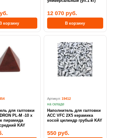
универсальный (уп.1 кг)
уб.
12 070 руб.
В корзину
В корзину
454
Артикул:
19412
на складе
ель для галтовки
Наполнитель для галтовки
RON PL-M -10 x
ACC VFC 2X5 керамика
ик пирамида
косой цилиндр грубый KAY
средний KAY
б.
550 руб.