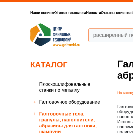
Наши новинки
Уголок технолога
Новости
Отзывы клиентов
Га
КАТАЛОГ
аб
Плоскошлифовальные
станки по металлу
На главн
Галтовочное оборудование
Галтовк
оборудо
Галтовочные тела,
наполн
гранулы, наполнители,
Использ
абразивы для галтовки,
наприм
шампуни
полиру