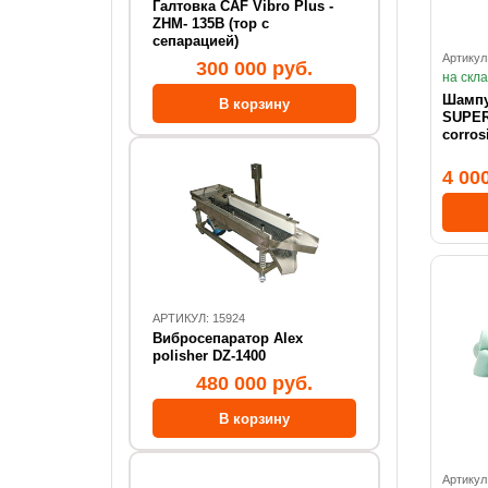
Галтовка CAF Vibro Plus -
ZHM- 135В (тор с
сепарацией)
Артикул
300 000 руб.
на скл
Шампунь кон
SUPER
4 00
АРТИКУЛ: 15924
Вибросепаратор Alex
polisher DZ-1400
480 000 руб.
Артикул