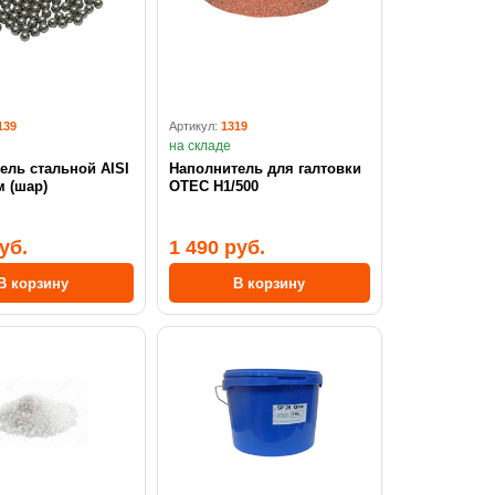
139
Артикул:
1319
на складе
ель стальной AISI
Наполнитель для галтовки
м (шар)
OTEC H1/500
уб.
1 490 руб.
В корзину
В корзину