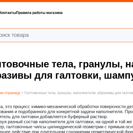
Контакты
Правила работы магазина
лтовочные тела, гранулы, н
разивы для галтовки, шамп
ую страницу
>
Галтовочные тела, гранулы, наполнители, абразивы для галто
а, это процесс химико-механической обработки поверхности де
вания и подобранного для конкретной задачи наполнителя. Про
итель для галтовки добавляется буферный раствор.
уя разный состав наполнителя для галтовки, на одной и той ж
ер, галтовочные чипсы цилиндрической геометрии с прямым ос
ющее действие при длительном сохранении геометрической фор