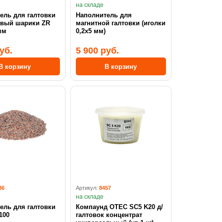
на складе
ель для галтовки
Наполнитель для
евый шарики ZR
магнитной галтовки (иголки
 мм
0,2х5 мм)
уб.
5 900 руб.
В корзину
В корзину
86
Артикул:
8457
на складе
ель для галтовки
Компаунд OTEC SC5 K20 д/
100
галтовок концентрат