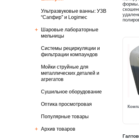
формы.
скошенн
Ультразвуковые ванны: УЗВ
удалени
“Сапфир” и Logimec
полиро
Шаровые лабораторные
мельницы
Cистемы рециркуляции и
фильтрации компаундов
Мойки струйные для
металлических деталей и
агрегатов
Сушильное оборудование
Оптика просмотровая
Комп
Популярные товары
Архив товаров
Галтов