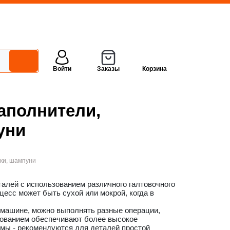
Войти
Заказы
Корзина
аполнители,
уни
вки, шампуни
талей с использованием различного галтовочного
цесс может быть сухой или мокрой, когда в
е машине, можно выполнять разные операции,
нованием обеспечивают более высокое
мы - рекомендуются для деталей простой