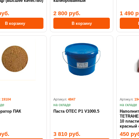
ачество)
калиброванный
руб.
2 800 руб.
1 490 р
В корзину
В корзину
:
19104
Артикул:
4847
Артикул:
19
аде
на складе
на складе
ератор ПАК
Паста OTEC P1 V1000.5
Наполнит
TETRAHED
10 пласт
красный 
руб.
3 810 руб.
450 ру