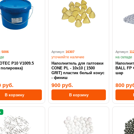
:
5006
Артикул:
16307
Артикул:
11
аде
уточняйте наличие
на складе
OTEC P10 V1009.5
Наполнитель для галтовки
Наполнит
 полировка)
CONE PL - 10х10 ( 1500
BALL FP
GRIT) пластик белый конус
шар
- финиш
0 руб.
900 руб.
800 ру
В корзину
В корзину
а