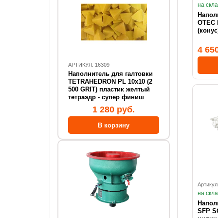
на скл
Напол
OTEC 
(конус
4 65
АРТИКУЛ: 16309
Наполнитель для галтовки
TETRAHEDRON PL 10x10 (2
500 GRIT) пластик желтый
тетраэдр - супер финиш
1 280 руб.
Артикул
на скл
Напол
SFP SCC 2