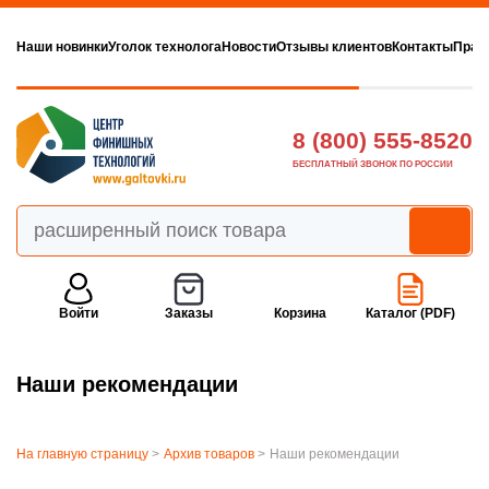
Наши новинки
Уголок технолога
Новости
Отзывы клиентов
Контакты
Прав
8 (800) 555-8520
БЕСПЛАТНЫЙ ЗВОНОК ПО РОССИИ
Войти
Заказы
Корзина
Каталог (PDF)
Наши рекомендации
На главную страницу
>
Архив товаров
>
Наши рекомендации