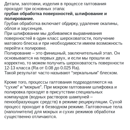
Детали, заготовки, изделия в процессе галтования
проходят три основных этапа:
грубая обработка поверхностей, шлифование и
полирование.
Грубая обработка включает обдирку, удаление окалины,
облоя и заусенцев.
При шлифовании мы добиваемся выравнивания
поверхностей в один класс шероховатости, получение
матового блеска и при необходимости имеем возможность
перейти к полировке.
Полирование – это финишный, заключительный этап. Он
основывается на первых двух, и если мы прошли их
корректно, то можем получить шероховатость поверхности
12-13 класса (Ra от 0.08 до 0.025 Ra).
Такой результат часто называют “зеркальным” блеском.
Кроме того, процессы галтования подразделяются на
“сухие” и “мокрые”. При мокром галтовании шлифовка и
полировка проходят в присутствии специальных
компаундов (водных растворов шампуней –
пенообразующих средств) в режиме рециркуляции. Сухой
процесс проходит в безводном режиме. Галтовочные тела
(наполнители) для мокрых и сухих режимов обработки
существенно отличаются.