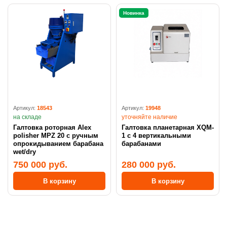
Новинка
Артикул:
18543
Артикул:
19948
на складе
уточняйте наличие
Галтовка роторная Alex
Галтовка планетарная XQM-
polisher MPZ 20 с ручным
1 с 4 вертикальными
опрокидыванием барабана
барабанами
wet/dry
750 000 руб.
280 000 руб.
В корзину
В корзину