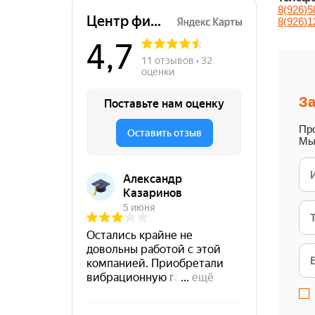
8(926)5
8(926)1
За
Про
Мы 