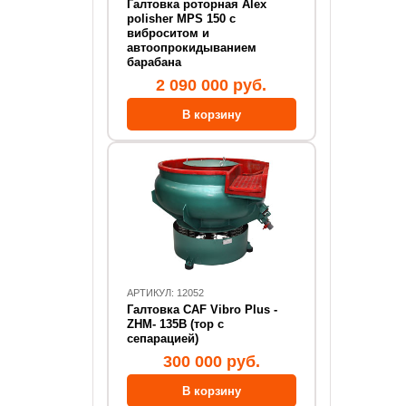
Галтовка роторная Alex
polisher MPS 150 с
виброситом и
автоопрокидыванием
барабана
2 090 000 руб.
АРТИКУЛ: 12052
Галтовка CAF Vibro Plus -
ZHM- 135В (тор с
сепарацией)
300 000 руб.