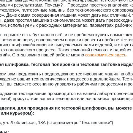
емыми результатами. Почему? – Проведем простую аналогию: ко
«железо», галтовочные машины без технологического сопровожд
». Даже самая совершенная машина может дать как отличный, т
, даже простая машина эконом-класса может дать превосходный
тки, используемых расходных материалах, параметрах рабочих 
 на рынке есть буквально всё, и не проблема купить самые экз
е возможно перед совершением покупки провести пробное тести
огию шлифовки/полировки выпускаемых вами изделий, и отпустя
технологического процесса. Таких компаний немного, и одной и
огий». С отзывами о нашей работе можно
ознакомиться здесь
.
ая шлифовка, тестовая полировка и тестовая галтовка изде
ем вам предложить предпродажное тестирование машин на обра
ождение ваших технологических процессов в дальнейшем. Тест
сы, вы сможете осознанно управлять рабочими процессами и ре
одажное тестирование производится на нашей лабораторно-испы
ьно!) присутствие вашего технолога или начальника производс
зделия, для проведения их тестовой шлифовки, вы можете 
 или курьером):
,
ул. Люблинская, 18А (станция метро "Текстильщики")
оны: