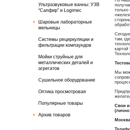
Ультразвуковые ванны: УЗВ
получа
только 
“Сапфир” и Logimec
«железо
стороны
Шаровые лабораторные
обрабо
мельницы
Сегодня
там, гд
Cистемы рециркуляции и
технол
фильтрации компаундов
картой 
Технол
Мойки струйные для
металлических деталей и
Тестов
агрегатов
Мы мож
сопров
Сушильное оборудование
процес
Предпр
Оптика просмотровая
желател
Популярные товары
Свои и
(лично
Архив товаров
Москва
Телеф