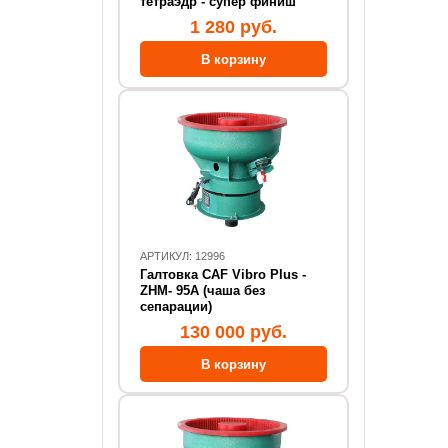
тетраэдр - супер финиш
1 280 руб.
АРТИКУЛ: 12996
Галтовка CAF Vibro Plus -
ZHM- 95А (чаша без
сепарации)
130 000 руб.