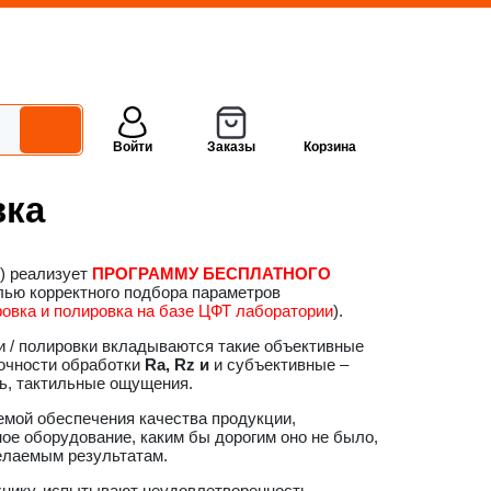
Войти
Заказы
Корзина
вка
) реализует
ПРОГРАММУ БЕСПЛАТНОГО
ью корректного подбора параметров
овка и полировка на базе ЦФТ лаборатории
).
и / полировки вкладываются такие объективные
очности обработки
Ra, Rz и
и субъективные –
ть, тактильные ощущения.
емой обеспечения качества продукции,
ное оборудование, каким бы дорогим оно не было,
желаемым результатам.
нику, испытывают неудовлетворенность