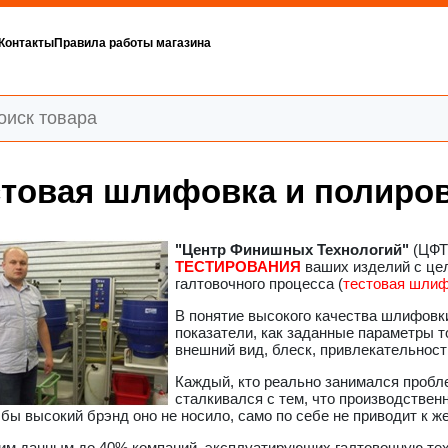
Контакты
Правила работы магазина
стовая шлифовка и полиро
"Центр Финишных Технологий"
(ЦФТ
ТЕСТИРОВАНИЯ
ваших изделий с цел
галтовочного процесса (
тестовая шлиф
В понятие высокого качества шлифовк
показатели, как заданные параметры т
внешний вид, блеск, привлекательнос
Каждый, кто реально занимался пробл
сталкивался с тем, что производствен
 бы высокий брэнд оно не носило, само по себе не приводит к 
им данным до 40% компаний, эксплуатирующих галтовочную тех