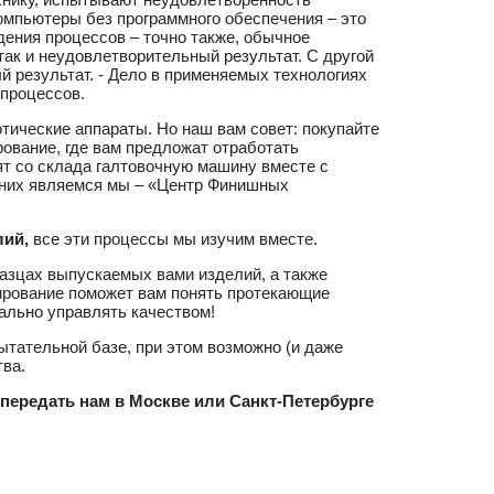
мпьютеры без программного обеспечения – это
ения процессов – точно также, обычное
ак и неудовлетворительный результат. С другой
 результат. - Дело в применяемых технологиях
процессов.
отические аппараты. Но наш вам совет: покупайте
рование, где вам предложат отработать
т со склада галтовочную машину вместе с
з них являемся мы – «Центр Финишных
лий,
все эти процессы мы изучим вместе.
зцах выпускаемых вами изделий, а также
ирование поможет вам понять протекающие
ально управлять качеством!
тательной базе, при этом возможно (и даже
тва.
передать нам в Москве или Санкт-Петербурге