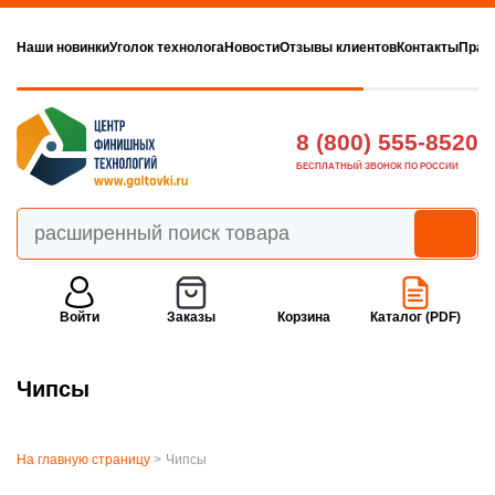
Наши новинки
Уголок технолога
Новости
Отзывы клиентов
Контакты
Прав
8 (800) 555-8520
БЕСПЛАТНЫЙ ЗВОНОК ПО РОССИИ
Войти
Заказы
Корзина
Каталог (PDF)
Чипсы
На главную страницу
>
Чипсы