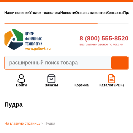
Наши новинки
Уголок технолога
Новости
Отзывы клиентов
Контакты
Прав
8 (800) 555-8520
БЕСПЛАТНЫЙ ЗВОНОК ПО РОССИИ
Войти
Заказы
Корзина
Каталог (PDF)
Пудра
На главную страницу
>
Пудра