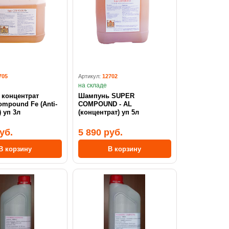
705
Артикул:
12702
на складе
т
Шампунь SUPER
mpound Fe (Anti-
COMPOUND - AL
corrosion) уп 3л
(концентрат) уп 5л
уб.
5 890 руб.
В корзину
В корзину