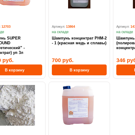
:
12703
Артикул:
13864
Артикул:
14
аде
на складе
на складе
нь SUPER
Шампунь концентрат PHM-2
Шампунь ко
OUND
- 1 (красная медь и сплавы)
(полиров
етический” -
концентр
нтрат) уп 3л
0 руб.
700 руб.
346 ру
В корзину
В корзину