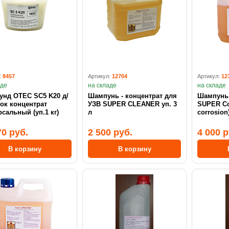
:
8457
Артикул:
12704
Артикул:
12
аде
на складе
на складе
унд OTEC SC5 K20 д/
Шампунь - концентрат для
Шампунь концентра
ок концентрат
УЗВ SUPER CLEANER уп. 3
SUPER Co
сальный (уп.1 кг)
л
70 руб.
2 500 руб.
4 000 р
В корзину
В корзину