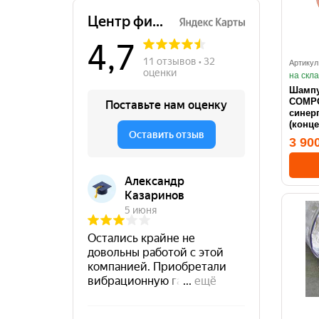
Артикул
на скл
Шампу
COMP
синерг
(конце
3 90