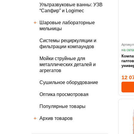
Ультразвуковые ванны: УЗВ
“Сапфир” и Logimec
Шаровые лабораторные
мельницы
Cистемы рециркуляции и
Артикул
фильтрации компаундов
на скл
Компа
Мойки струйные для
галтов
металлических деталей и
универ
агрегатов
12 0
Сушильное оборудование
Оптика просмотровая
Популярные товары
Архив товаров