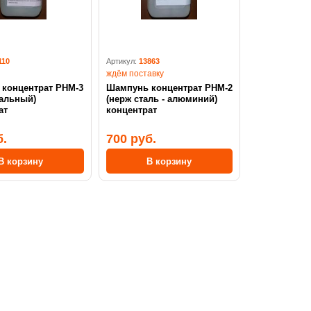
110
Артикул:
13863
ждём поставку
нцентрат PHM-3
Шампунь концентрат PHM-2
альный)
(нерж сталь - алюминий)
ат
концентрат
б.
700 руб.
В корзину
В корзину