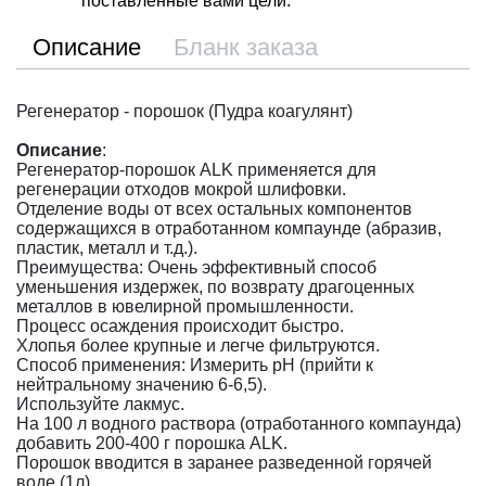
поставленные вами цели.
Описание
Бланк заказа
Регенератор - порошок (Пудра коагулянт)
Описание
:
Регенератор-порошок ALK применяется для
регенерации отходов мокрой шлифовки.
Отделение воды от всех остальных компонентов
содержащихся в отработанном компаунде (абразив,
пластик, металл и т.д.).
Преимущества: Очень эффективный способ
уменьшения издержек, по возврату драгоценных
металлов в ювелирной промышленности.
Процесс осаждения происходит быстро.
Хлопья более крупные и легче фильтруются.
Способ применения: Измерить pH (прийти к
нейтральному значению 6-6,5).
Используйте лакмус.
На 100 л водного раствора (отработанного компаунда)
добавить 200-400 г порошка ALK.
Порошок вводится в заранее разведенной горячей
воде (1л).