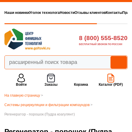
Наши новинки
Уголок технолога
Новости
Отзывы клиентов
Контакты
Прав
8 (800) 555-8520
БЕСПЛАТНЫЙ ЗВОНОК ПО РОССИИ
Войти
Заказы
Корзина
Каталог (PDF)
На главную страницу
>
Cистемы рециркуляции и фильтрации компаундов
>
Регенератор - порошок (Пудра коагулянт)
Регенератор - порошок (Пудра