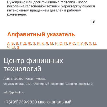
Буксирные или драг-финишные галтовки - новое
поколение галтовочной техники, характеризующееся
интенсивным вращением деталей в рабочем
контейнере.
1-8
Алфавитный указатель
А
,
Б
,
В
,
Г
,
Д
,
Ж
,
З
,
И
,
К
,
Л
,
М
,
Н
,
О
,
П
,
Р
,
С
,
Т
,
У
,
Ф
,
Х
,
Ц
,
Ч
,
Ш
,
Э
Центр финишных
технологий
Адрес: 109390, Россия, Москва,
ул. Люблинская, 18А, Ювелирный Технопарк "Сапфир", офис № 3
info@galtovki.ru
+7(495)739-9820 многоканальный