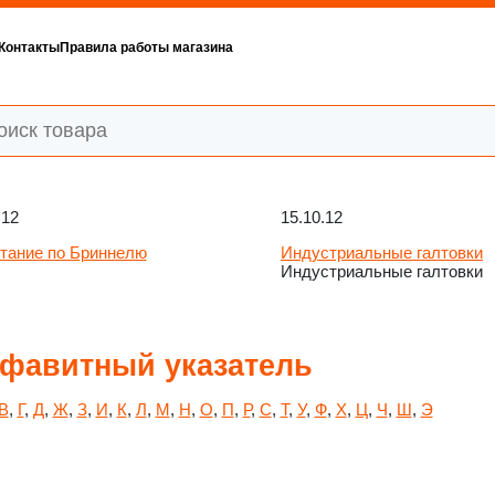
Контакты
Правила работы магазина
.12
15.10.12
тание по Бриннелю
Индустриальные галтовки
Индустриальные галтовки
фавитный указатель
В
,
Г
,
Д
,
Ж
,
З
,
И
,
К
,
Л
,
М
,
Н
,
О
,
П
,
Р
,
С
,
Т
,
У
,
Ф
,
Х
,
Ц
,
Ч
,
Ш
,
Э