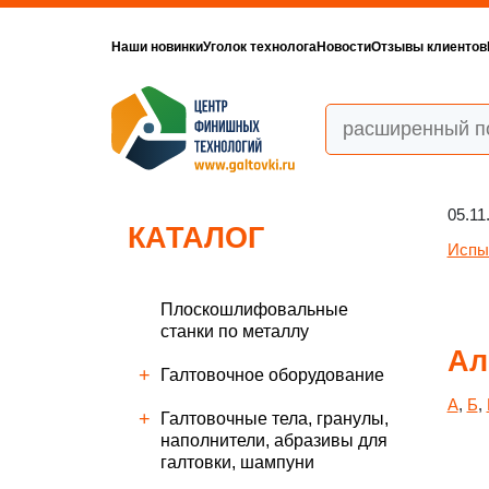
Наши новинки
Уголок технолога
Новости
Отзывы клиентов
05.11
КАТАЛОГ
Испы
Плоскошлифовальные
станки по металлу
Ал
Галтовочное оборудование
А
,
Б
,
Галтовочные тела, гранулы,
наполнители, абразивы для
галтовки, шампуни