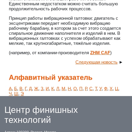
Единственным недостатком можно считать большую
продолжительность рабочих процессов.
Принцип работы вибрационной галтовки: двигатель с
эксцентриками передает необходимую вибрацию
рабочему барабану, в котором за счет этого создается
спиральное движение наполнителя и изделий в нем. В
вибрационных галтовках с успехом обрабатывают как
мелкие, так крупногабаритные, тяжёлые изделия.
(например, от компании-производителя
ZHM CAF
)
Следующая новость
►
Алфавитный указатель
А
,
Б
,
В
,
Г
,
Д
,
Ж
,
З
,
И
,
К
,
Л
,
М
,
Н
,
О
,
П
,
Р
,
С
,
Т
,
У
,
Ф
,
Х
,
Ц
,
Ч
,
Ш
,
Э
Центр финишных
технологий