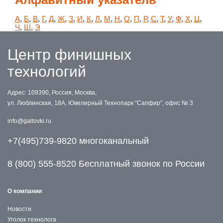
А
,
Б
,
В
,
Г
,
Д
,
Ж
,
З
,
И
,
К
,
Л
,
М
,
Н
,
О
,
П
,
Р
,
С
,
Т
,
У
,
Ф
,
Х
,
Ц
,
Ч
,
Ш
,
Э
Центр финишных
технологий
Адрес: 109390, Россия, Москва,
ул. Люблинская, 18А, Ювелирный Технопарк "Сапфир", офис № 3
info@galtovki.ru
+7(495)739-9820 многоканальный
8 (800) 555-8520 Бесплатный звонок по России
О компании
Новости
Уголок технолога