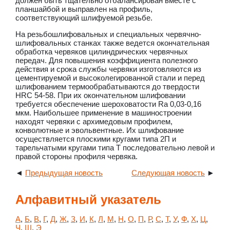
должен быть тщательно отбалансирован вместе с
планшайбой и выправлен на профиль,
соответствующий шлифуемой резьбе.
На резьбошлифовальных и специальных червячно-
шлифовальных станках также ведется окончательная
обработка червяков цилиндрических червячных
передач. Для повышения коэффициента полезного
действия и срока службы червяки изготовляются из
цементируемой и высоколегированной стали и перед
шлифованием термообрабатываются до твердости
HRC 54-58. При их окончательном шлифовании
требуется обеспечение шероховатости Ra 0,03-0,16
мкм. Наибольшее применение в машиностроении
находят червяки с архимедовым профилем,
конволютные и эвольвентные. Их шлифование
осуществляется плоскими кругами типа 2П и
тарельчатыми кругами типа T последовательно левой и
правой стороны профиля червяка.
◄
Предыдущая новость
Следующая новость
►
Алфавитный указатель
А
,
Б
,
В
,
Г
,
Д
,
Ж
,
З
,
И
,
К
,
Л
,
М
,
Н
,
О
,
П
,
Р
,
С
,
Т
,
У
,
Ф
,
Х
,
Ц
,
Ч
,
Ш
,
Э