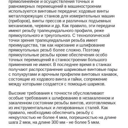
прямолинейное и осуществления точных и
равномерных перемещений в машиностроении
используются винтовые передачи: ходовые винты
металлорежущих станков для измерительных машин
(приборов), винты прессов и различных подъемных
механизмов, червяки и др. Как правило, эти передачи
имеют резьбу трапецеидального профиля, реже
прямоугольного и треугольного. С технологической
точки зрения трапецеидальная резьба имеет
преимущества, так как нарезание и шлифование
прямоугольных резьб более сложно. Поэтому
прямоугольные резьбы кроме обеспечения особо
точных перемещений в станкостроении большого
применения не имеют. В последнее время в станках
получают распространение шариковые винтовые пары
с полукругами и арочным профилем винтовых канавок,
состоящие из ходового винта и гайки, сопряжение
между которыми создается с помощью шариков.
Высокие требования к точности обусловливают
особые требования к шлифованию в незакаленном и
закаленном состоянии резьбы винтов, изготовляемых
из инструментальных и легированных сталей. Как
правило, необходимо обеспечить резьбу с
некруглостью не более 4 мкм, погрешностью на длине
шага 2 мкм, на длине 300 мм - не более 5 мкм.