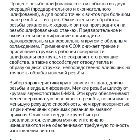
Процесс резьбошлифования состоит обычно из двух
операций (предварительного и окончательного
шлифования), а для особо точных винтов при большом
шаге резьбы — из трех. Окончательная обработка
резьбы закаленных ходовых винтов производится на
резьбошлифовальных станках. Предварительное и
окончательное шлифование производится
однопрофильным шлифовальным кругом с обильным
охлаждением. Применение СОЖ снижает трение и
прилипание стружки к рабочей поверхности
шлифовального круга, что сохраняет его режущие
свойства, а также способствует отводу тепла и
образующейся стружки, непосредственно влияющих на
точность обрабатываемой резьбы.
Выбор характеристики круга зависит от шага, длины
резьбы и вида шлифования. Мелкие резьбы шлифуют
кругами зернистостями 6-М28. Эти круги обеспечивают
менее шероховатую поверхность резьбы, но они имеют
меньшую режущую способность, чем крупнозернистые,
и при интенсивных режимах резания вызывают
прижоги. Слишком твердые круги быстро
засаливаются, слишком мягкие интенсивно
изнашиваются и не обеспечивают требуемую точность
изготовления винтов.