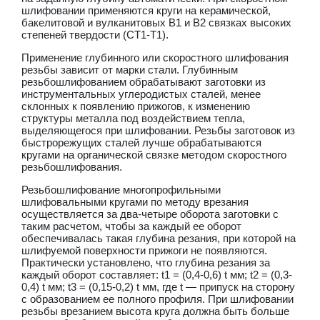
шлифовании применяются круги на керамической,
бакелитовой и вулканитовых В1 и В2 связках высоких
степеней твердости (СТ1-Т1).
Применение глубинного или скоростного шлифования
резьбы зависит от марки стали. Глубинным
резьбошлифованием обрабатывают заготовки из
инструментальных углеродистых сталей, менее
склонных к появлению прижогов, к изменению
структуры металла под воздействием тепла,
выделяющегося при шлифовании. Резьбы заготовок из
быстрорежущих сталей лучше обрабатываются
кругами на органической связке методом скоростного
резьбошлифования.
Резьбошлифование многопрофильными
шлифовальными кругами по методу врезания
осуществляется за два-четыре оборота заготовки с
таким расчетом, чтобы за каждый ее оборот
обеспечивалась такая глубина резания, при которой на
шлифуемой поверхности прижоги не появляются.
Практически установлено, что глубина резания за
каждый оборот составляет: t1 = (0,4-0,6) t мм; t2 = (0,3-
0,4) t мм; t3 = (0,15-0,2) t мм, где t — припуск на сторону
с образованием ее полного профиля. При шлифовании
резьбы врезанием высота круга должна быть больше