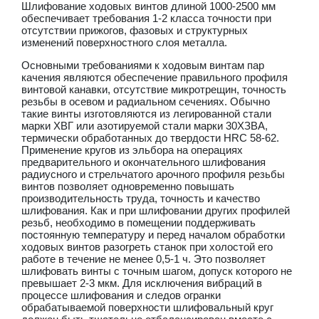
Шлифование ходовых винтов длиной 1000-2500 мм
обеспечивает требования 1-2 класса точности при
отсутствии прижогов, фазовых и структурных
изменений поверхностного слоя металла.
Основными требованиями к ходовым винтам пар
качения являются обеспечение правильного профиля
винтовой канавки, отсутствие микротрещин, точность
резьбы в осевом и радиальном сечениях. Обычно
такие винты изготовляются из легированной стали
марки ХВГ или азотируемой стали марки 30ХЗВА,
термически обработанных до твердости HRC 58-62.
Применение кругов из эльбора на операциях
предварительного и окончательного шлифования
радиусного и стрельчатого арочного профиля резьбы
винтов позволяет одновременно повышать
производительность труда, точность и качество
шлифования. Как и при шлифовании других профилей
резьб, необходимо в помещении поддерживать
постоянную температуру и перед началом обработки
ходовых винтов разогреть станок при холостой его
работе в течение не менее 0,5-1 ч. Это позволяет
шлифовать винты с точным шагом, допуск которого не
превышает 2-3 мкм. Для исключения вибраций в
процессе шлифования и следов огранки
обрабатываемой поверхности шлифовальный кpyг