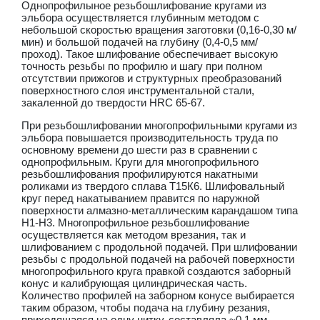
Однопрофилыное резьбошлифование кругами из
эльбора осуществляется глубинным методом с
небольшой скоростью вращения заготовки (0,16-0,30 м/
мин) и большой подачей на глубину (0,4-0,5 мм/
проход). Такое шлифование обеспечивает высокую
точность резьбы по профилю и шагу при полном
отсутствии прижогов и структурных преобразований
поверхностного слоя инструментальной стали,
закаленной до твердости HRC 65-67.
При резьбошлифовании многопрофильными кругами из
эльбора повышается производительность труда по
основному времени до шести раз в сравнении с
однопрофильным. Круги для многопрофильного
резьбошлифования профилируются накатными
роликами из твердого сплава Т15К6. Шлифовальный
круг перед накатыванием правится по наружной
поверхности алмазно-металлическим карандашом типа
H1-Н3. Многопрофильное резьбошлифование
осуществляется как методом врезания, так и
шлифованием с продольной подачей. При шлифовании
резьбы с продольной подачей на рабочей поверхности
многопрофильного круга правкой создаются заборный
конус и калибрующая цилиндрическая часть.
Количество профилей на заборном конусе выбирается
таким образом, чтобы подача на глубину резания,
приходящаяся на одну нитку, составляла ~0,1 мм.