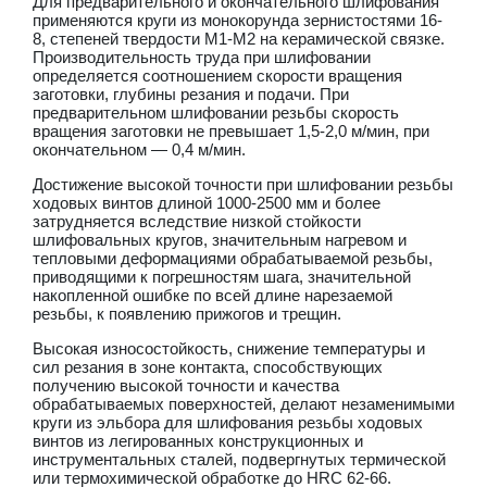
Для предварительного и окончательного шлифования
применяются круги из монокорунда зернистостями 16-
8, степеней твердости M1-М2 на керамической связке.
Производительность труда при шлифовании
определяется соотношением скорости вращения
заготовки, глубины резания и подачи. При
предварительном шлифовании резьбы скорость
вращения заготовки не превышает 1,5-2,0 м/мин, при
окончательном — 0,4 м/мин.
Достижение высокой точности при шлифовании резьбы
ходовых винтов длиной 1000-2500 мм и более
затрудняется вследствие низкой стойкости
шлифовальных кругов, значительным нагревом и
тепловыми деформациями обрабатываемой резьбы,
приводящими к погрешностям шага, значительной
накопленной ошибке по всей длине нарезаемой
резьбы, к появлению прижогов и трещин.
Высокая износостойкость, снижение температуры и
сил резания в зоне контакта, способствующих
получению высокой точности и качества
обрабатываемых поверхностей, делают незаменимыми
круги из эльбора для шлифования резьбы ходовых
винтов из легированных конструкционных и
инструментальных сталей, подвергнутых термической
или термохимической обработке до HRC 62-66.