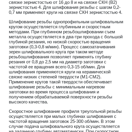
связке зернистостью от 16 до 8 и на связке СКН (В2)
зернистостью 4. Для шлифования резьбы с шагом 0,2-
0,7 мм применяют круги на связке СКН зернистостью 4.
Шлифование резьбы однопрофильным шлифовальным
кругом осуществляется глубинным и скоростным
методами. При глубинном резьбошлифовании съем
металла осуществляется в два-три прохода с большой
глубиной резания, но низкой скоростью вращения
заготовки (0,3-0,8 м/мин). Процесс самозатачивания
зерен шлифовального круга при таком методе
резьбошлифования позволяет применять глубину
резания от 0,8 до 2,5 мм на диаметр заготовки с
частотой ее вращения всего 0,3-15 об/мин. Для
шлифования применяются круги на керамической
связке низких степеней твердости (M1-СМ2).
Применение кругов такой твердости обеспечивает
шлифование резьбы с минимальным нагревом
заготовки во время процесса шлифования и
получением обрабатываемой поверхности резьбы
высокого качества.
Скоростное шлифование профиля треугольной резьбы
осуществляется при малых глубинах шлифования с
частотой вращения заготовок 25-300 об/мин. В этом
случае подача шлифовального круга осуществляется
на заданную глубину автоматически. При скоростном