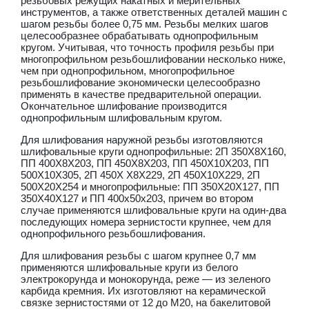
резьбовых режущих накатных и мерительных
инструментов, а также ответственных деталей машин с
шагом резьбы более 0,75 мм. Резьбы мелких шагов
целесообразнее обрабатывать однопрофильным
кругом. Учитывая, что точность профиля резьбы при
многопрофильном резьбошлифовании несколько ниже,
чем при однопрофильном, многопрофильное
резьбошлифование экономически целесообразно
применять в качестве предварительной операции.
Окончательное шлифование производится
однопрофильным шлифовальным кругом.
Для шлифования наружной резьбы изготовляются
шлифовальные круги однопрофильные: 2П 350X8X160,
ПП 400X8X203, ПП 450X8X203, ПП 450X10X203, ПП
500Х10Х305, 2П 450Х Х8Х229, 2П 450X10X229, 2П
500X20X254 и многопрофильные: ПП 350X20X127, ПП
350X40X127 и ПП 400x50x203, причем во втором
случае применяются шлифовальные круги на один-два
последующих номера зернистости крупнее, чем для
однопрофильного резьбошлифования.
Для шлифования резьбы с шагом крупнее 0,7 мм
применяются шлифовальные круги из белого
электрокорунда и монокорунда, реже — из зеленого
карбида кремния. Их изготовляют на керамической
связке зернистостями от 12 до М20, на бакелитовой