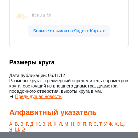
Размеры круга
Дата публикации: 05.11.12
Размеры круга - трехмерный определитель параметров
круга, состоящий из внешнего диаметра, диаметра
посадочного отверстия, высоты круга в мм.
◄
Предыдущая новость
Алфавитный указатель
А
,
Б
,
В
,
Г
,
Д
,
Ж
,
З
,
И
,
К
,
Л
,
М
,
Н
,
О
,
П
,
Р
,
С
,
Т
,
У
,
Ф
,
Х
,
Ц
,
Ч
,
Ш
,
Э