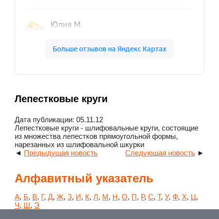
Лепестковые круги
Дата публикации: 05.11.12
Лепестковые круги - шлифовальные круги, состоящие
из множества лепестков прямоугольной формы,
нарезанных из шлифовальной шкурки
◄
Предыдущая новость
Следующая новость
►
Алфавитный указатель
А
,
Б
,
В
,
Г
,
Д
,
Ж
,
З
,
И
,
К
,
Л
,
М
,
Н
,
О
,
П
,
Р
,
С
,
Т
,
У
,
Ф
,
Х
,
Ц
,
Ч
,
Ш
,
Э