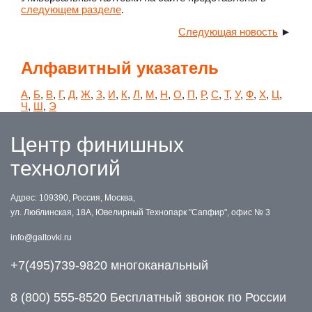
следующем разделе
.
Следующая новость
►
Алфавитный указатель
А
,
Б
,
В
,
Г
,
Д
,
Ж
,
З
,
И
,
К
,
Л
,
М
,
Н
,
О
,
П
,
Р
,
С
,
Т
,
У
,
Ф
,
Х
,
Ц
,
Ч
,
Ш
,
Э
Центр финишных
технологий
Адрес: 109390, Россия, Москва,
ул. Люблинская, 18А, Ювелирный Технопарк "Сапфир", офис № 3
info@galtovki.ru
+7(495)739-9820 многоканальный
8 (800) 555-8520 Бесплатный звонок по России