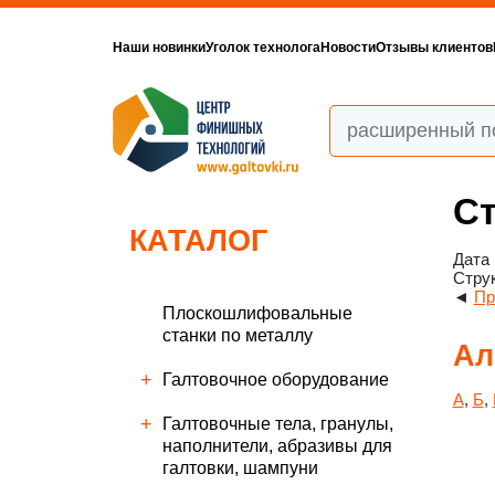
Наши новинки
Уголок технолога
Новости
Отзывы клиентов
Ст
КАТАЛОГ
Дата 
Струк
◄
Пр
Плоскошлифовальные
станки по металлу
Ал
Галтовочное оборудование
А
,
Б
,
Галтовочные тела, гранулы,
наполнители, абразивы для
галтовки, шампуни