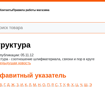
Контакты
Правила работы магазина
руктура
публикации: 05.11.12
тура - соотношение шлифматериала, связки и пор в круге
едыдущая новость
фавитный указатель
В
,
Г
,
Д
,
Ж
,
З
,
И
,
К
,
Л
,
М
,
Н
,
О
,
П
,
Р
,
С
,
Т
,
У
,
Ф
,
Х
,
Ц
,
Ч
,
Ш
,
Э