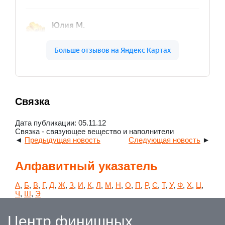
Связка
Дата публикации: 05.11.12
Связка - связующее вещество и наполнители
◄
Предыдущая новость
Следующая новость
►
Алфавитный указатель
А
,
Б
,
В
,
Г
,
Д
,
Ж
,
З
,
И
,
К
,
Л
,
М
,
Н
,
О
,
П
,
Р
,
С
,
Т
,
У
,
Ф
,
Х
,
Ц
,
Ч
,
Ш
,
Э
Центр финишных