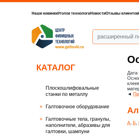
Наши новинки
Уголок технолога
Новости
Отзывы клиентов
О
КАТАЛОГ
Дата 
Основ
клеев
Плоскошлифовальные
мате
◄
Пр
станки по металлу
Галтовочное оборудование
Ал
Галтовочные тела, гранулы,
А
,
Б
,
наполнители, абразивы для
галтовки, шампуни