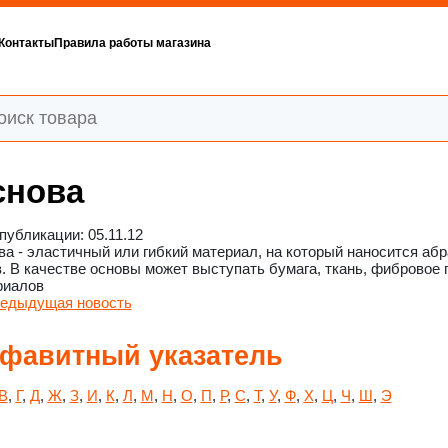
Контакты
Правила работы магазина
снова
публикации: 05.11.12
а - эластичный или гибкий материал, на который наносится абр
. В качестве основы может выступать бумага, ткань, фибровое 
риалов
едыдущая новость
фавитный указатель
В
,
Г
,
Д
,
Ж
,
З
,
И
,
К
,
Л
,
М
,
Н
,
О
,
П
,
Р
,
С
,
Т
,
У
,
Ф
,
Х
,
Ц
,
Ч
,
Ш
,
Э