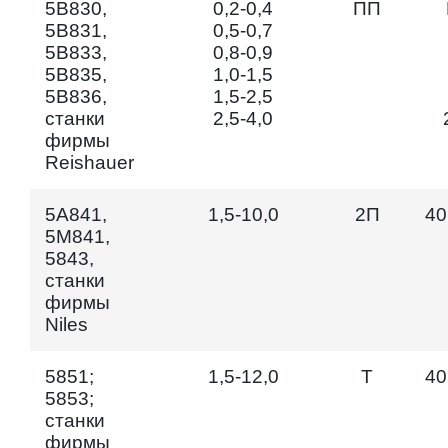
5В830,
0,2-0,4
ПП
5B831,
0,5-0,7
5В833,
0,8-0,9
5В835,
1,0-1,5
5В836,
1,5-2,5
станки
2,5-4,0
фирмы
Reishauer
5А841,
1,5-10,0
2П
40
5М841,
5843,
станки
фирмы
Niles
5851;
1,5-12,0
Т
40
5853;
станки
фирмы