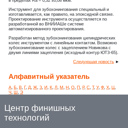
в пределах Ra = 0,32 ±0,08 мкм.
Инструмент для зубохонингования специальный и
изготавливается, как правило, на эпоксидной связке.
Проектирование инструмента осуществляется по
разработанной во ВНИИАШе системе
автоматизированного проектирования.
Разработан метод зубохонингования цилиндрических
колес инструментом с линейным контактом. Возможно
зубохонингование колес с зацеплением Новикова с
двумя линиями зацепления (исходный контур ЮТЗ-65).
Следующая новость
►
Алфавитный указатель
А
,
Б
,
В
,
Г
,
Д
,
Ж
,
З
,
И
,
К
,
Л
,
М
,
Н
,
О
,
П
,
Р
,
С
,
Т
,
У
,
Ф
,
Х
,
Ц
,
Ч
,
Ш
,
Э
Центр финишных
технологий