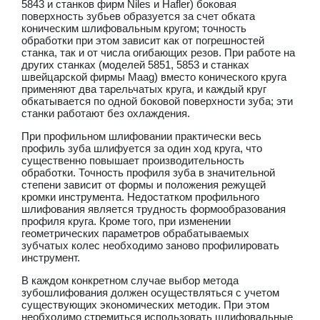
5843 и станков фирм Niles и Hafler) боковая
поверхность зубьев образуется за счет обката
коническим шлифовальным кругом; точность
обработки при этом зависит как от погрешностей
станка, так и от числа огибающих резов. При работе на
других станках (моделей 5851, 5853 и станках
швейцарской фирмы Maag) вместо конического круга
применяют два тарельчатых круга, и каждый круг
обкатывается по одной боковой поверхности зуба; эти
станки работают без охлаждения.
При профильном шлифовании практически весь
профиль зуба шлифуется за один ход круга, что
существенно повышает производительность
обработки. Точность профиля зуба в значительной
степени зависит от формы и положения режущей
кромки инструмента. Недостатком профильного
шлифования является трудность формообразования
профиля круга. Кроме того, при изменении
геометрических параметров обрабатываемых
зубчатых колес необходимо заново профилировать
инструмент.
В каждом конкретном случае выбор метода
зубошлифования должен осуществляться с учетом
существующих экономических методик. При этом
необходимо стремиться использовать шлифовальные