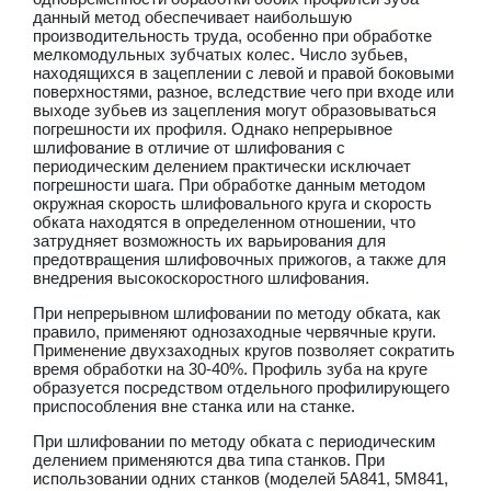
данный метод обеспечивает наибольшую
производительность труда, особенно при обработке
мелкомодульных зубчатых колес. Число зубьев,
находящихся в зацеплении с левой и правой боковыми
поверхностями, разное, вследствие чего при входе или
выходе зубьев из зацепления могут образовываться
погрешности их профиля. Однако непрерывное
шлифование в отличие от шлифования с
периодическим делением практически исключает
погрешности шага. При обработке данным методом
окружная скорость шлифовального круга и скорость
обката находятся в определенном отношении, что
затрудняет возможность их варьирования для
предотвращения шлифовочных прижогов, а также для
внедрения высокоскоростного шлифования.
При непрерывном шлифовании по методу обката, как
правило, применяют однозаходные червячные круги.
Применение двухзаходных кругов позволяет сократить
время обработки на 30-40%. Профиль зуба на круге
образуется посредством отдельного профилирующего
приспособления вне станка или на станке.
При шлифовании по методу обката с периодическим
делением применяются два типа станков. При
использовании одних станков (моделей 5А841, 5М841,